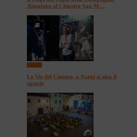
Almatanz al Chiostro San M…
Cinema
Le Vie del Cinema, a Narni si alza il
sipario