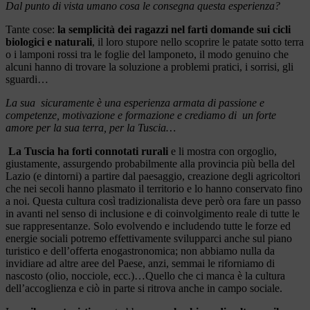
Dal punto di vista umano cosa le consegna questa esperienza?
Tante cose:
la semplicità dei ragazzi nel farti domande sui cicli
biologici e naturali
, il loro stupore nello scoprire le patate sotto terra
o i lamponi rossi tra le foglie del lamponeto, il modo genuino che
alcuni hanno di trovare la soluzione a problemi pratici, i sorrisi, gli
sguardi…
La sua sicuramente è una esperienza armata di passione e
competenze, motivazione e formazione e crediamo di un forte
amore per la sua terra, per la Tuscia…
La Tuscia ha forti connotati rurali
e li mostra con orgoglio,
giustamente, assurgendo probabilmente alla provincia più bella del
Lazio (e dintorni) a partire dal paesaggio, creazione degli agricoltori
che nei secoli hanno plasmato il territorio e lo hanno conservato fino
a noi. Questa cultura così tradizionalista deve però ora fare un passo
in avanti nel senso di inclusione e di coinvolgimento reale di tutte le
sue rappresentanze. Solo evolvendo e includendo tutte le forze ed
energie sociali potremo effettivamente svilupparci anche sul piano
turistico e dell’offerta enogastronomica; non abbiamo nulla da
invidiare ad altre aree del Paese, anzi, semmai le riforniamo di
nascosto (olio, nocciole, ecc.)…Quello che ci manca è la cultura
dell’accoglienza e ciò in parte si ritrova anche in campo sociale.