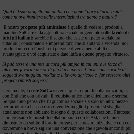
Qual è il suo progetto più ambito che pone l’agricoltura sociale
come nuova frontiera nelle interrelazioni tra uomo e natura?
Il nostro
progetto più ambizioso
è quello di vedere i prodotti a
marchio SolCare e da agricoltura sociale in generale
sulle tavole di
tutti gli italiani:
sarebbe il segno che esiste un patto sociale tra
cittadini ( consumatori e imprenditori) che si aiutano a vicenda: noi
produciamo con l’ausilio di persone diversamente abili o
svantaggiate e voi acquistate e date linfa a questo progetto virtuoso.
Si può tessere una rete ancora più ampia in cui unire le forze di
altri per favorire
ancor di più il recupero e l’inclusione sociale di
soggetti svantaggiati mediante il lavoro agricolo e far crescere altri
progetti rimasti sospesi?
Certamente,
la rete SolCare
cerca questo tipo di collaborazioni, sia
con Enti che con privati; il requisito unico che chiediamo è serietà.
Se qualcuno pensa che l’agricoltura sociale sia solo un altro mezzo
per produrre a basso costo o vender meglio i prodotti si sbaglia e
attualmente non abbiamo bisogno di queste collaborazioni. Piuttosto
ci interessano le possibili collaborazioni con le Asl, che hanno
dimostrato da subito il loro interesse per le nostre iniziative e con cui
dovremmo a breve siglare una convenzione che agevola ancor di più
questi rapporti istituzionali. Da sottolineare, inoltre, anche i legami