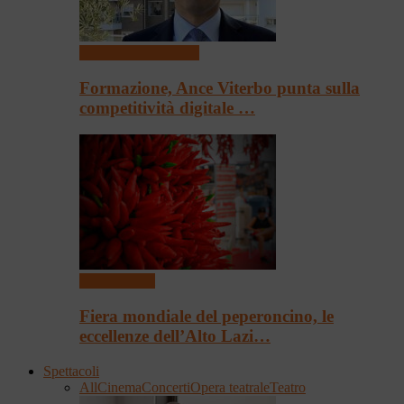
Scuola e Formazione
Formazione, Ance Viterbo punta sulla
competitività digitale …
Presentazioni
Fiera mondiale del peperoncino, le
eccellenze dell’Alto Lazi…
Spettacoli
All
Cinema
Concerti
Opera teatrale
Teatro