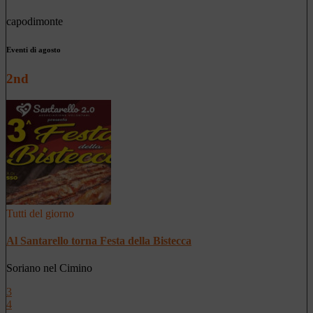
capodimonte
Eventi di agosto
2nd
Tutti del giorno
Al Santarello torna Festa della Bistecca
Soriano nel Cimino
3
4