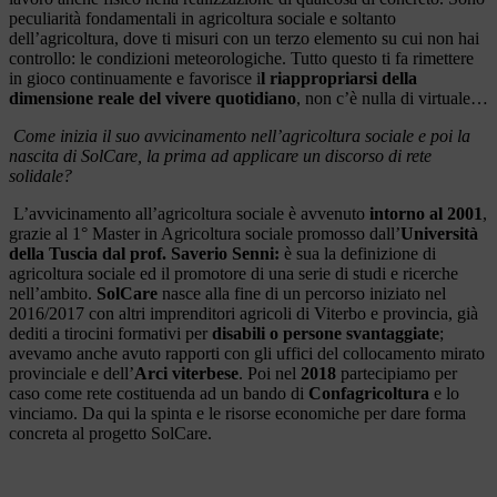
peculiarità fondamentali in agricoltura sociale e soltanto
dell’agricoltura, dove ti misuri con un terzo elemento su cui non hai
controllo: le condizioni meteorologiche. Tutto questo ti fa rimettere
in gioco continuamente e favorisce i
l riappropriarsi della
dimensione reale del vivere quotidiano
, non c’è nulla di virtuale…
Come inizia il suo avvicinamento
nell’agricoltura sociale e poi la
nascita di SolCare, la prima ad applicare un discorso di rete
solidale?
L’avvicinamento all’agricoltura sociale è avvenuto
intorno al 2001
,
grazie al 1° Master in Agricoltura sociale promosso dall’
Università
della Tuscia dal prof. Saverio Senni:
è sua la definizione di
agricoltura sociale ed il promotore di una serie di studi e ricerche
nell’ambito.
SolCare
nasce alla fine di un percorso iniziato nel
2016/2017 con altri imprenditori agricoli di Viterbo e provincia, già
dediti a tirocini formativi per
disabili o persone svantaggiate
;
avevamo anche avuto rapporti con gli uffici del collocamento mirato
provinciale e dell’
Arci viterbese
. Poi nel
2018
partecipiamo per
caso come rete costituenda ad un bando di
Confagricoltura
e lo
vinciamo. Da qui la spinta e le risorse economiche per dare forma
concreta al progetto SolCare.