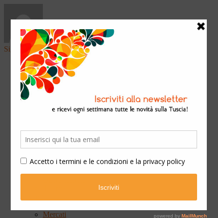
Sign in
Home
Arte & Cultura
Classica
Convegni
Festival
Libri
Mostre
Presentazioni
Qui Ateneo
Scuola e Formazione
Spettacoli
Cinema
Concerti
Opera teatrale
Teatro
Eventi
Fiere
Mercati