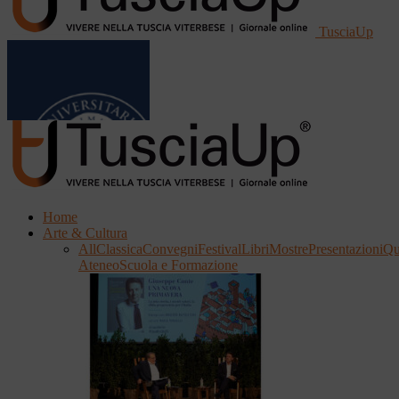
TusciaUp
Home
Arte & Cultura
All
Classica
Convegni
Festival
Libri
Mostre
Presentazioni
Qu
Ateneo
Scuola e Formazione