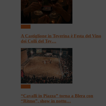
Eventi
A Castiglione in Teverina è Festa del Vino
dei Colli del Tev…
Eventi
“Cavalli in Piazza” torna a Blera con
“Ritmo”, show in nottu…