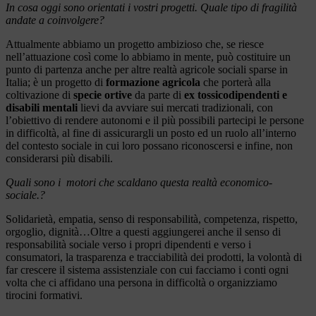
In cosa oggi sono orientati i vostri progetti. Quale tipo di fragilità
andate a coinvolgere?
Attualmente abbiamo un progetto ambizioso che, se riesce
nell’attuazione così come lo abbiamo in mente, può costituire un
punto di partenza anche per altre realtà agricole sociali sparse in
Italia; è un progetto di
formazione agricola
che porterà alla
coltivazione di
specie ortive
da parte di
ex tossicodipendenti e
disabili mentali
lievi da avviare sui mercati tradizionali, con
l’obiettivo di rendere autonomi e il più possibili partecipi le persone
in difficoltà, al fine di assicurargli un posto ed un ruolo all’interno
del contesto sociale in cui loro possano riconoscersi e infine, non
considerarsi più disabili.
Quali sono i motori che scaldano questa realtà economico-
sociale.?
Solidarietà, empatia, senso di responsabilità, competenza, rispetto,
orgoglio, dignità…Oltre a questi aggiungerei anche il senso di
responsabilità sociale verso i propri dipendenti e verso i
consumatori, la trasparenza e tracciabilità dei prodotti, la volontà di
far crescere il sistema assistenziale con cui facciamo i conti ogni
volta che ci affidano una persona in difficoltà o organizziamo
tirocini formativi.