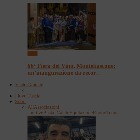
Fiere
66ª Fiera del Vino, Montefiascone:
un’inaugurazione da recor…
Visite Guidate
I love Tuscia
Sport
All
Associazioni
sportive
Basket
Calcio
Equitazione
Rugby
Tennis