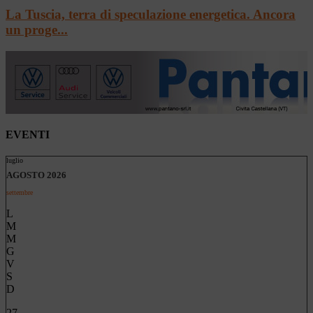
La Tuscia, terra di speculazione energetica. Ancora
un proge...
EVENTI
luglio
AGOSTO 2026
settembre
L
M
M
G
V
S
D
27