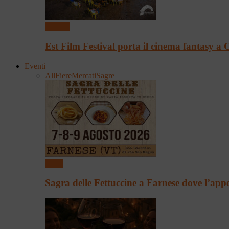
Cinema
Est Film Festival porta il cinema fantasy 
Eventi
All
Fiere
Mercati
Sagre
Sagre
Sagra delle Fettuccine a Farnese dove l’app