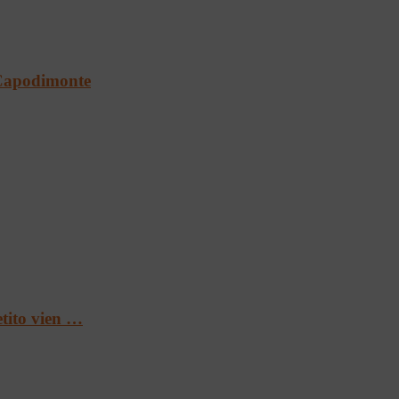
a Capodimonte
etito vien …