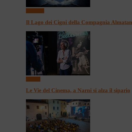
Spettacoli
Il Lago dei Cigni della Compagnia Almata
Cinema
Le Vie del Cinema, a Narni si alza il sipario