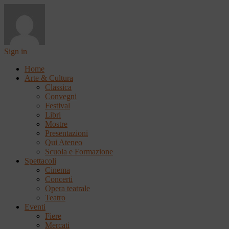
Sign in
Home
Arte & Cultura
Classica
Convegni
Festival
Libri
Mostre
Presentazioni
Qui Ateneo
Scuola e Formazione
Spettacoli
Cinema
Concerti
Opera teatrale
Teatro
Eventi
Fiere
Mercati