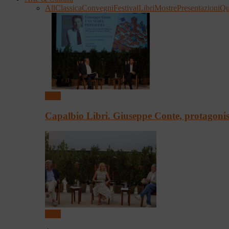
All
Classica
Convegni
Festival
Libri
Mostre
Presentazioni
Qu
Libri
Capalbio Libri. Giuseppe Conte, protagon
Libri