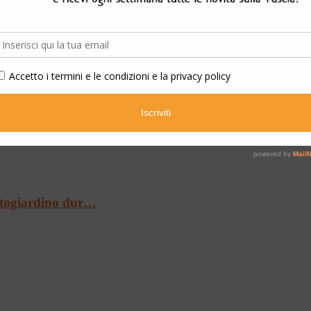
e dell’Alto Lazi…
ratogiardino dur…