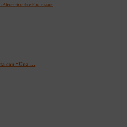
i Ateneo
Scuola e Formazione
ista con “Una …