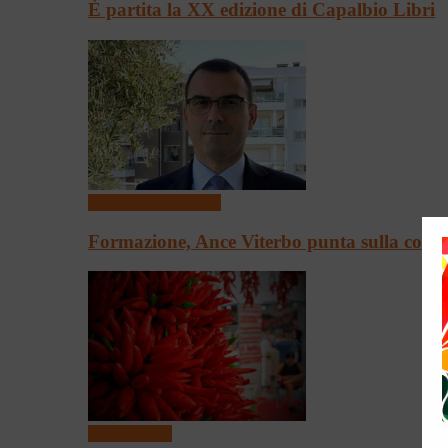
È partita la XX edizione di Capalbio Libri
Scuola e Formazione
Formazione, Ance Viterbo punta sulla compe
Presentazioni