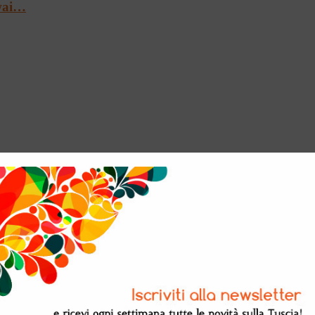
Twai…
e a Palazzo Farnes…