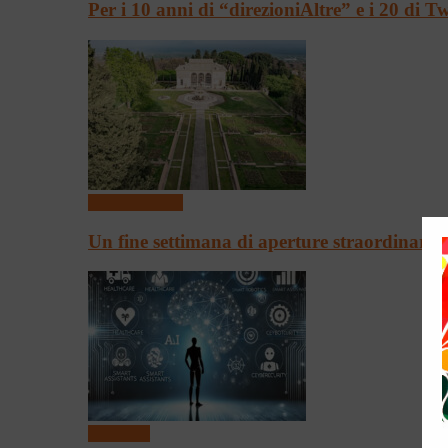
Per i 10 anni di “direzioniAltre” e i 20 di 
Arte & Cultura
Un fine settimana di aperture straordinari
Convegni