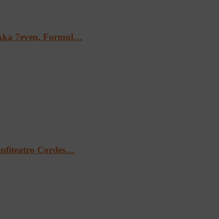
Aka 7even, Formul…
’Anfiteatro Cordes…