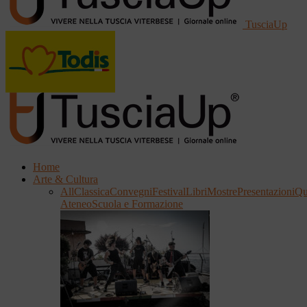
TusciaUp
Home
Arte & Cultura
All
Classica
Convegni
Festival
Libri
Mostre
Presentazioni
Qu
Ateneo
Scuola e Formazione