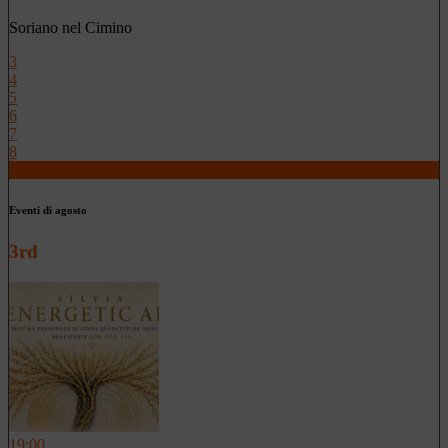
Soriano nel Cimino
3
4
5
6
7
8
9
Eventi di agosto
3rd
19:00