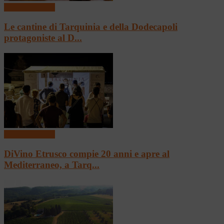
Mangiare e bere
Le cantine di Tarquinia e della Dodecapoli
protagoniste al D...
Mangiare e bere
DiVino Etrusco compie 20 anni e apre al
Mediterraneo, a Tarq...