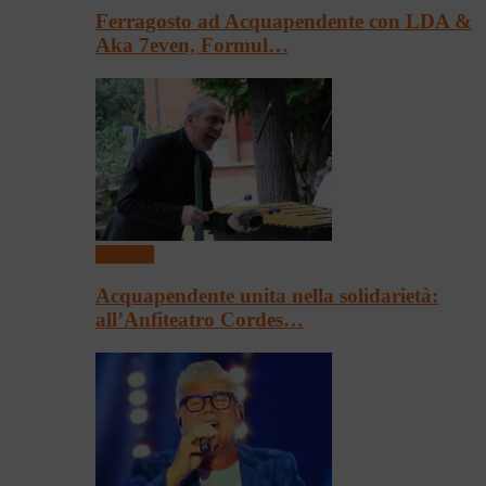
Ferragosto ad Acquapendente con LDA &
Aka 7even, Formul…
Concerti
Acquapendente unita nella solidarietà:
all’Anfiteatro Cordes…