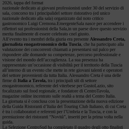
2026, tappa del format
nazionale dedicato ai giovani professionisti under 30 del servizio di
sala, concorso tra i principalidel settore ristorativo (ed unico
nazionale dedicato alla sala) organizzato dal noto critico
gastronomico Luigi Cremona.EmergenteSala nasce per accendere i
riflettori sui professionisti della Sala,in un paese dove questo servizio
merita finalmente di essere celebrato cnel giusto.
All’evento tra i membri della giuria era presente
Alessandro Creta,
giornalista enogastronomico della Tuscia
, che ha partecipato alla
valutazione dei concorrenti chiamati a presentarsi sul palco per
rispondere alle domande su competenze, percorso professionale e
visione del mondo dell’accoglienza. La sua presenza ha
rappresentato un’occasione di visibilità per il territorio della Tuscia
all’interno di un evento che mette in rete giovani talenti e operatori
del settore provenienti da tutta Italia. Alessandro Creta è una delle
firme di
Italia a Tavola,
tra i principali siti di settore
enogastronomico, referente del viterbese per GustoLazio, sito
focalizzato sul food regionale, e fondatore di CentroTavola,
magazine online incentrato sulle realtà a tema del Centro Italia.
La giornata si è conclusa con la presentazione della nuova edizione
della Guida Ristoranti d’Italia del Touring Club Italiano, di cui Creta
è tra i collaboratori e referenti per l’Umbria e la Tuscia, e con la
premiazione dei ristoranti “Novità”, inseriti per la prima volta nella
guida.
La Selezione CentroSud ha completato il quadro degli otto finalisti