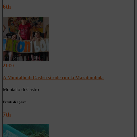
6th
21:00
A Montalto di Castro si ride con la Maratombola
Montalto di Castro
Eventi di agosto
7th