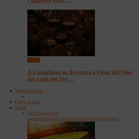
l’appetito vien …
Eventi
A Castiglione in Teverina è Festa del Vino
dei Colli del Tev…
Visite Guidate
I love Tuscia
Sport
All
Associazioni
sportive
Basket
Calcio
Equitazione
Rugby
Tennis