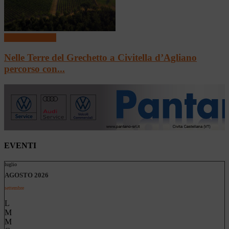
Mangiare e bere
Nelle Terre del Grechetto a Civitella d’Agliano
percorso con...
EVENTI
luglio
AGOSTO 2026
settembre
L
M
M