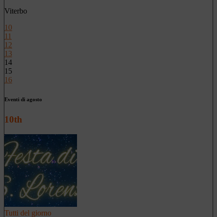
Viterbo
10
11
12
13
14
15
16
Eventi di agosto
10th
Tutti del giorno