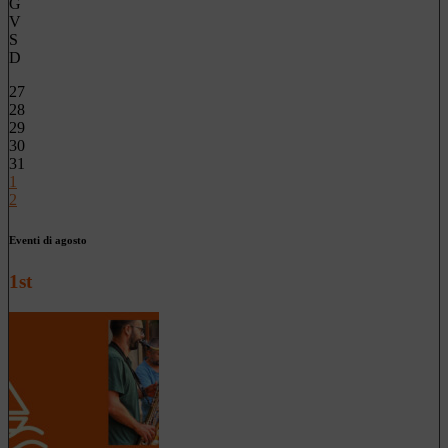
G
V
S
D
27
28
29
30
31
1
2
Eventi di agosto
1st