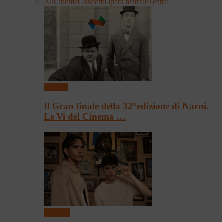
All
Cinema
Concerti
Opera teatrale
Teatro
Cinema
Il Gran finale della 32°edizione di Narni.
Le Vi del Cinema …
Concerti