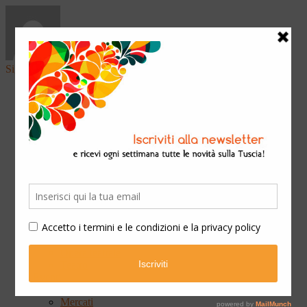
Sign in
Home
Arte & Cultura
Classica
Convegni
Festival
Libri
Mostre
Presentazioni
Qui Ateneo
Scuola e Formazione
Spettacoli
Cinema
Concerti
Opera teatrale
Teatro
Eventi
Fiere
Mercati