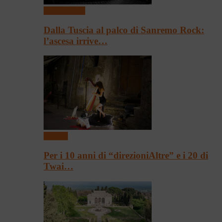
Presentazioni
Dalla Tuscia al palco di Sanremo Rock:
l’ascesa irrive…
Festival
Per i 10 anni di “direzioniAltre” e i 20 di
Twai…