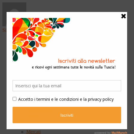
Sign in
Home
Arte & Cultura
Classica
Convegni
Festival
Libri
Mostre
Presentazioni
Qui Ateneo
Scuola e Formazione
Spettacoli
Cinema
Concerti
Opera teatrale
Teatro
Eventi
Fiere
Mercati