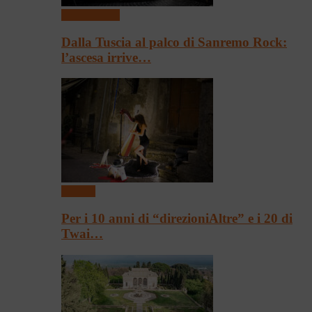
Presentazioni
Dalla Tuscia al palco di Sanremo Rock:
l’ascesa irrive…
Festival
Per i 10 anni di “direzioniAltre” e i 20 di
Twai…