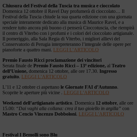
Chiusura del Festival della Tuscia tra musica e cioccolato
Domenica 12 ottobre il Ravel Day profumerà di cioccolato… Il
Festival della Tuscia chiude la sua quarta edizione con una giornata
speciale interamente dedicato alla musica di Maurice Ravel, e a
rendere tutto ancora più buono ci penserà Cioccotuscia, che riempirà
il centro di Viterbo con i profumi e i colori del cioccolato artigianale.
Il pomeriggio, alla Sala Regia di Viterbo, i migliori allievi del
Conservatorio di Perugia interpreteranno l’integrale delle opere per
pianoforte a quattro mani.
LEGGI L’ARTICOLO
Premio Fausto Ricci proclamazione dei vincitori
Serata finale de
Premio Fausto Ricci – 13ª edizione,
al
Teatro
dell’Unione,
domenica 12 ottobre, alle ore 17.30.
Ingresso
gratuito
.
LEGGI L’ARTICOLO
L’11 e 12 ottobre ci aspettano
le Giornate FAI d’Autunno
.
Scoprite le aperture più vicine .
LEGGI L’ARTICOLO
Weekend dell’artigianato artistico
. Domenica
12 ottobre
, alle ore
15.00:
“Dai vaghi alla collana: crea il tuo gioiello in argilla”
con
Mastro Cencio Vincenzo Dobboloni
.
LEGGI L’ARTICOLO
Festival I Bemolli sono Blu