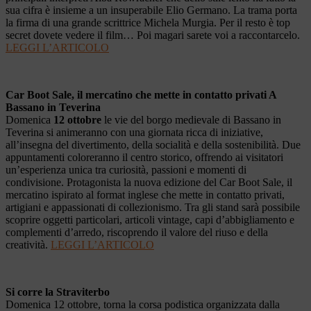
sua cifra è insieme a un insuperabile Elio Germano. La trama porta
la firma di una grande scrittrice Michela Murgia. Per il resto è top
secret dovete vedere il film… Poi magari sarete voi a raccontarcelo.
LEGGI L’ARTICOLO
Car Boot Sale, il mercatino che mette in contatto privati A
Bassano in Teverina
Domenica
12 ottobre
le vie del borgo medievale di Bassano in
Teverina si animeranno con una giornata ricca di iniziative,
all’insegna del divertimento, della socialità e della sostenibilità. Due
appuntamenti coloreranno il centro storico, offrendo ai visitatori
un’esperienza unica tra curiosità, passioni e momenti di
condivisione. Protagonista la nuova edizione del Car Boot Sale, il
mercatino ispirato al format inglese che mette in contatto privati,
artigiani e appassionati di collezionismo. Tra gli stand sarà possibile
scoprire oggetti particolari, articoli vintage, capi d’abbigliamento e
complementi d’arredo, riscoprendo il valore del riuso e della
creatività.
LEGGI L’ARTICOLO
Si corre la Straviterbo
Domenica 12 ottobre, torna la corsa podistica organizzata dalla