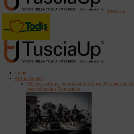
TusciaUp
Home
Arte & Cultura
All
Classica
Convegni
Festival
Libri
Mostre
Presentazioni
Qu
Ateneo
Scuola e Formazione