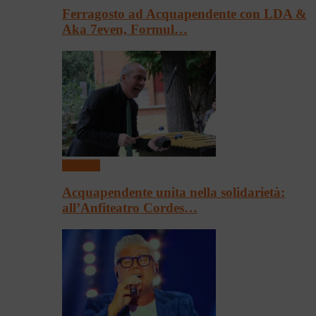
Ferragosto ad Acquapendente con LDA &
Aka 7even, Formul…
Concerti
Acquapendente unita nella solidarietà:
all’Anfiteatro Cordes…