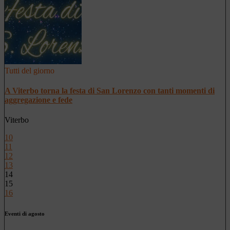
Tutti del giorno
A Viterbo torna la festa di San Lorenzo con tanti momenti di
aggregazione e fede
Viterbo
10
11
12
13
14
15
16
Eventi di agosto