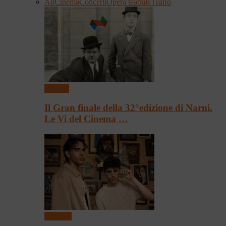
All
Cinema
Concerti
Opera teatrale
Teatro
Cinema
Il Gran finale della 32°edizione di Narni.
Le Vi del Cinema …
Concerti