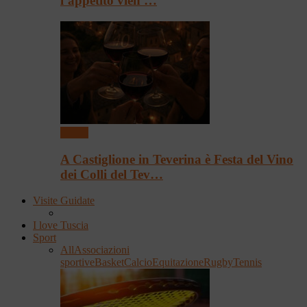
l’appetito vien …
Eventi
A Castiglione in Teverina è Festa del Vino
dei Colli del Tev…
Visite Guidate
I love Tuscia
Sport
All
Associazioni
sportive
Basket
Calcio
Equitazione
Rugby
Tennis