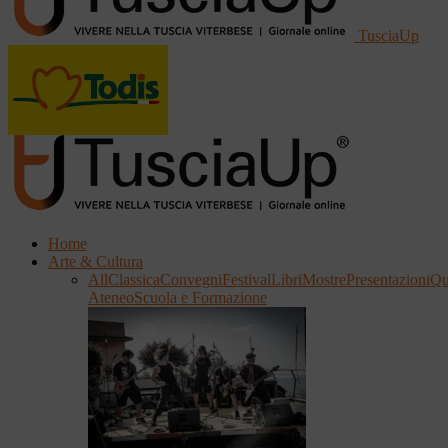
TusciaUp
Home
Arte & Cultura
All
Classica
Convegni
Festival
Libri
Mostre
Presentazioni
Qu
Ateneo
Scuola e Formazione