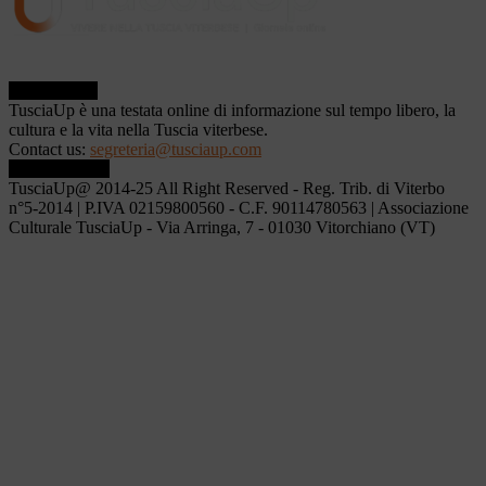
ABOUT US
TusciaUp è una testata online di informazione sul tempo libero, la
cultura e la vita nella Tuscia viterbese.
Contact us:
segreteria@tusciaup.com
FOLLOW US
TusciaUp@ 2014-25 All Right Reserved - Reg. Trib. di Viterbo
n°5-2014 | P.IVA 02159800560 - C.F. 90114780563 | Associazione
Culturale TusciaUp - Via Arringa, 7 - 01030 Vitorchiano (VT)