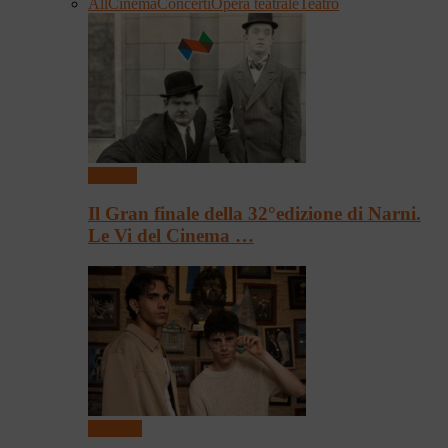
All
Cinema
Concerti
Opera teatrale
Teatro
Cinema
Il Gran finale della 32°edizione di Narni.
Le Vi del Cinema …
Concerti