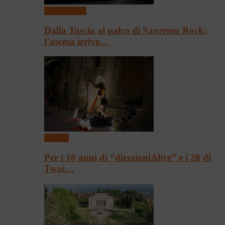
Presentazioni
Dalla Tuscia al palco di Sanremo Rock:
l’ascesa irrive…
Festival
Per i 10 anni di “direzioniAltre” e i 20 di
Twai…