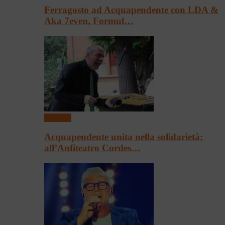
Ferragosto ad Acquapendente con LDA &
Aka 7even, Formul…
Concerti
Acquapendente unita nella solidarietà:
all’Anfiteatro Cordes…