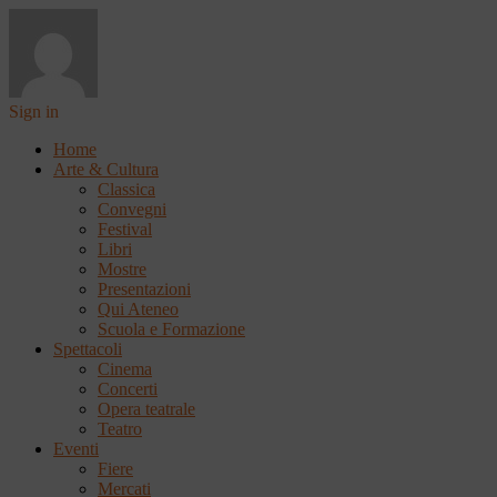
Sign in
Home
Arte & Cultura
Classica
Convegni
Festival
Libri
Mostre
Presentazioni
Qui Ateneo
Scuola e Formazione
Spettacoli
Cinema
Concerti
Opera teatrale
Teatro
Eventi
Fiere
Mercati