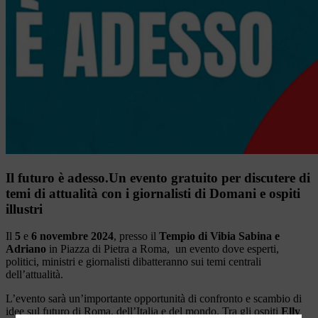
Il futuro è adesso.Un evento gratuito per discutere di
temi di attualità con i giornalisti di Domani e ospiti
illustri
Il
5
e
6 novembre 2024
, presso il
Tempio di Vibia Sabina e
Adriano
in Piazza di Pietra a Roma, un evento dove esperti,
politici, ministri e giornalisti dibatteranno sui temi centrali
dell’attualità.
L’evento sarà un’importante opportunità di confronto e scambio di
idee sul futuro di Roma, dell’Italia e del mondo. Tra gli ospiti
Elly