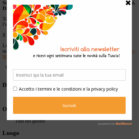
Schlein
,
Pierluigi Bersani
,
Guido Crosetto
,
Annamaria Bernini,
Diego Bianchi
e molti altri.
Tutti i
panel
metteranno al centro temi centrali come l’ambiente,
l’economia, l’università, la cultura, l’innovazione e la sostenibilità.
Il programma potrebbe subire delle modifiche.
Link per l’evento del 6
novembre:
https://www.eventbrite.com/e/biglietti-il-futuro-e-adesso-
06112024-1048705705997?aff=oddtdtcreator&keep_tld=1
COMMENTA SU FACEBOOK
Data
05 Nov 2024
Ora
Tutti del giorno
Luogo