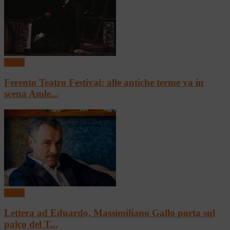
Teatro
Ferento Teatro Festival: alle antiche terme va in
scena Amle...
Teatro
Lettera ad Eduardo, Massimiliano Gallo porta sul
palco del T...