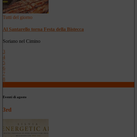
Tutti del giorno
Al Santarello torna Festa della Bistecca
Soriano nel Cimino
3
4
5
6
7
8
9
Eventi di agosto
3rd