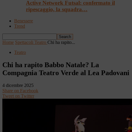
Active Network Futsal: confermato il
ripescaggio, la squadra…
Benessere
Trend
Home
Spettacoli
Teatro
Chi ha rapito...
Teatro
Chi ha rapito Babbo Natale? La
Compagnia Teatro Verde al Lea Padovani
4 dicembre 2025
Share on Facebook
Tweet on Twitter