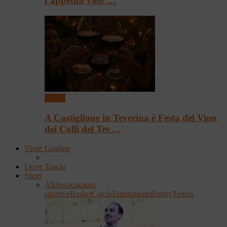
l’appetito vien …
Eventi
A Castiglione in Teverina è Festa del Vino
dei Colli del Tev…
Visite Guidate
I love Tuscia
Sport
All
Associazioni
sportive
Basket
Calcio
Equitazione
Rugby
Tennis