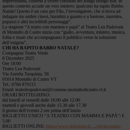
imprevedibili, costretti a vivere confinati nel Bingo Bongo Bar. In
questo contesto accade un vero mistero: qualcuno ha rapito Babbo
Natale! Questo è un caso per Filo, l’investigatore, che si trova ad
indagare tra ombre cinesi, burattini a guanto e a bastone, marottes,
pupazzi e altri incredibili personaggi”.
La stagione “A teatro con mamma e papà” al Teatro Lea Padovani
di Montalto di Castro inizia con “giallo, avventura, mistero, musica,
follia e risate che accompagnano il pubblico verso la soluzione
dell’enigma”.
CHI HA RAPITO BABBO NATALE?
Compagnia
Teatro Verde
8 Dicembre 2025
Ore 18:00
Teatro Lea Padovani
Via Aurelia Tarquinia, 58
01014 Montalto di Castro VT
Tel.: 0766 870115
Email: teatroleapadovani@comune.montaltodicastro.vt.it
ORARI BOTTEGHINO:
dal lunedì al venerdì dalle 10.00 alle 12.00
martedì e giovedì anche dalle 15.30 alle 17.30
il giorno dell’evento 2 ore prima dell’inizio
BIGLIETTO UNICO “A TEATRO CON MAMMA E PAPÀ”: €
5,00
BIGLIETTI ONLINE:
https://www.ticketone.it/…/chi-ha-rapito-