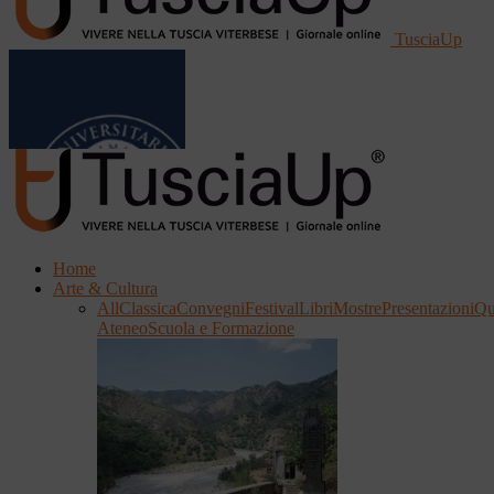
TusciaUp
Home
Arte & Cultura
All
Classica
Convegni
Festival
Libri
Mostre
Presentazioni
Qu
Ateneo
Scuola e Formazione