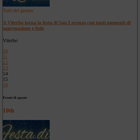
Tutti del giorno
A Viterbo torna la festa di San Lorenzo con tanti momenti di
aggregazione e fede
Viterbo
10
11
12
13
14
15
16
Eventi di agosto
10th