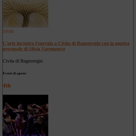
19:00
L’arte incontra l’energia a Civita di Bagnoregio con la mostra
personale di Silvia Varmusova
Civita di Bagnoregio
Eventi di agosto
4th