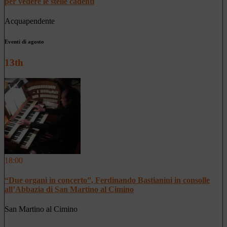
per vedere le stelle cadenti
Acquapendente
Eventi di agosto
13th
18:00
“Due organi in concerto”, Ferdinando Bastianini in consolle
all’Abbazia di San Martino al Cimino
San Martino al Cimino