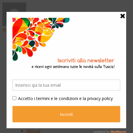
Sign in
Home
Arte & Cultura
Classica
Convegni
Festival
Libri
Mostre
Presentazioni
Qui Ateneo
Scuola e Formazione
Spettacoli
Cinema
Concerti
Opera teatrale
Teatro
Eventi
Fiere
Mercati