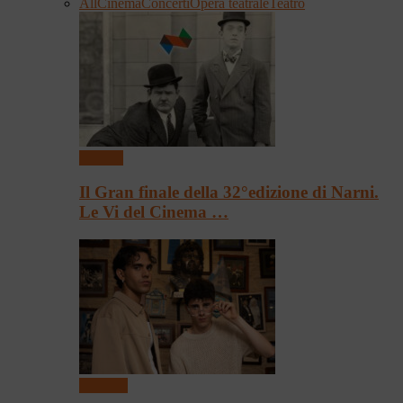
All
Cinema
Concerti
Opera teatrale
Teatro
Cinema
Il Gran finale della 32°edizione di Narni.
Le Vi del Cinema …
Concerti