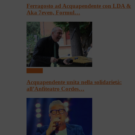
Ferragosto ad Acquapendente con LDA &
Aka 7even, Formul…
Concerti
Acquapendente unita nella solidarietà:
all’Anfiteatro Cordes…