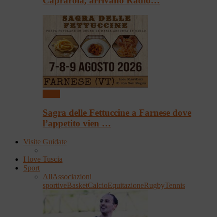
Caprarola, arrivano Radio…
Sagre
Sagra delle Fettuccine a Farnese dove
l’appetito vien …
Visite Guidate
I love Tuscia
Sport
All
Associazioni
sportive
Basket
Calcio
Equitazione
Rugby
Tennis