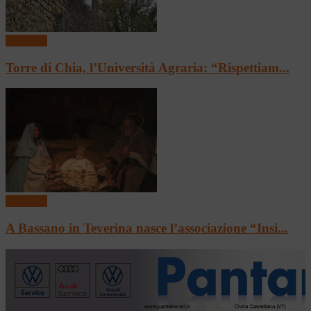
In vetrina
Torre di Chia, l’Università Agraria: “Rispettiam...
In vetrina
A Bassano in Teverina nasce l’associazione “Insi...