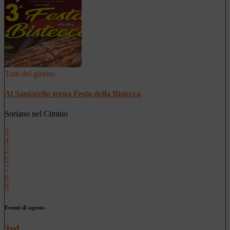
Tutti del giorno
Al Santarello torna Festa della Bistecca
Soriano nel Cimino
3
4
5
6
7
8
9
Eventi di agosto
3rd