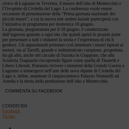
civico di Lugnano in Teverina, il museo dell’olio di Montecchio e
l’Ovopinto di Civitella del Lago. La conferenza vuole essere
occasione di presentazione della “Prima giornata nazionale dei
piccoli musei”, a cui la nuova rete umbro-laziale parteciperà con
l’iniziativa in programma per domenica 18 giugno.
La giornata, programmata per il 18 giugno, è caratterizzata
dall’ingresso gratuito a ogni sito che quindi aprirà le proprie porte
per presentare a tutti i visitatori la storia e l’esperienza di chi li
gestisce. Gli appassionati potranno così ammirare i musei ispirati ai
motori, sia al Taruffi, grande e indimenticato campione, progettista,
fra gli altri, anche del circuito di Suzuka in Giappone, che alla
Scuderia Traguardo riscoprendo figure come quella di Tinarelli e
Libero Liberati. Potranno rivivere i momenti della Grande Guerra a
Lugnano o immergersi nell’arte delle uova dipinte di Civitella del
Lago o, infine, ammirare il cinquecentesco Palazzo Venturelli ad
Amelia e la storia della produzione dell’olio a Montecchio.
COMMENTA SU FACEBOOK
CONDIVIDI
Facebook
Twitter