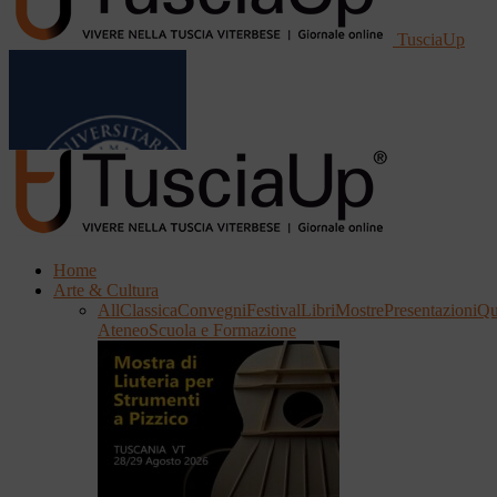
TusciaUp
Home
Arte & Cultura
All
Classica
Convegni
Festival
Libri
Mostre
Presentazioni
Qu
Ateneo
Scuola e Formazione