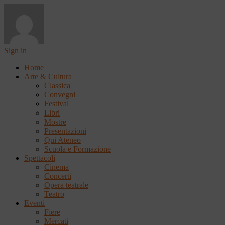
Sign in
Home
Arte & Cultura
Classica
Convegni
Festival
Libri
Mostre
Presentazioni
Qui Ateneo
Scuola e Formazione
Spettacoli
Cinema
Concerti
Opera teatrale
Teatro
Eventi
Fiere
Mercati