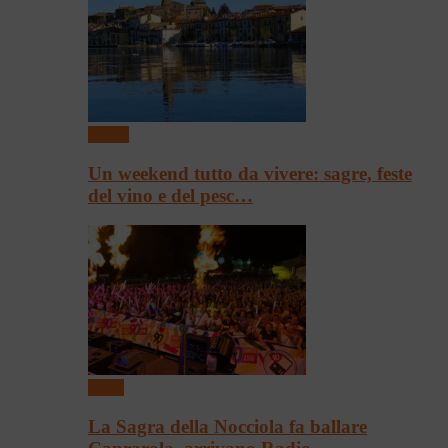
Eventi
Un weekend tutto da vivere: sagre, feste
del vino e del pesc…
Sagre
La Sagra della Nocciola fa ballare