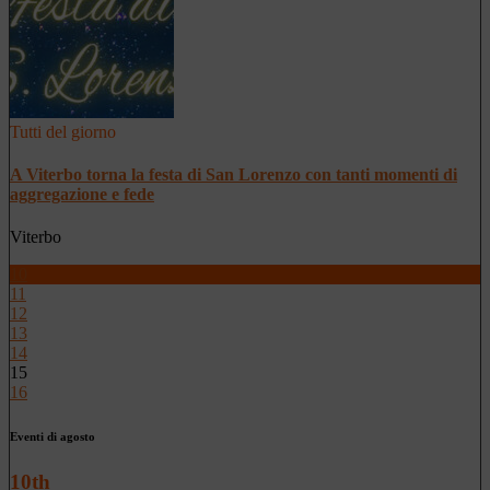
Tutti del giorno
A Viterbo torna la festa di San Lorenzo con tanti momenti di
aggregazione e fede
Viterbo
10
11
12
13
14
15
16
Eventi di agosto
10th