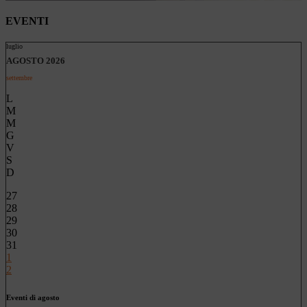
EVENTI
luglio
AGOSTO 2026
settembre
L
M
M
G
V
S
D
27
28
29
30
31
1
2
Eventi di agosto