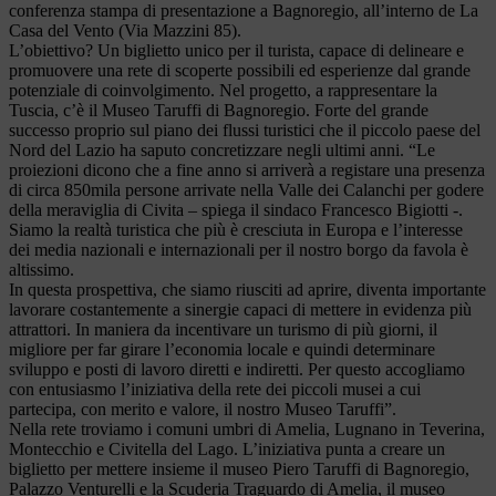
conferenza stampa di presentazione a Bagnoregio, all’interno de La
Casa del Vento (Via Mazzini 85).
L’obiettivo? Un biglietto unico per il turista, capace di delineare e
promuovere una rete di scoperte possibili ed esperienze dal grande
potenziale di coinvolgimento. Nel progetto, a rappresentare la
Tuscia, c’è il Museo Taruffi di Bagnoregio. Forte del grande
successo proprio sul piano dei flussi turistici che il piccolo paese del
Nord del Lazio ha saputo concretizzare negli ultimi anni. “Le
proiezioni dicono che a fine anno si arriverà a registare una presenza
di circa 850mila persone arrivate nella Valle dei Calanchi per godere
della meraviglia di Civita – spiega il sindaco Francesco Bigiotti -.
Siamo la realtà turistica che più è cresciuta in Europa e l’interesse
dei media nazionali e internazionali per il nostro borgo da favola è
altissimo.
In questa prospettiva, che siamo riusciti ad aprire, diventa importante
lavorare costantemente a sinergie capaci di mettere in evidenza più
attrattori. In maniera da incentivare un turismo di più giorni, il
migliore per far girare l’economia locale e quindi determinare
sviluppo e posti di lavoro diretti e indiretti. Per questo accogliamo
con entusiasmo l’iniziativa della rete dei piccoli musei a cui
partecipa, con merito e valore, il nostro Museo Taruffi”.
Nella rete troviamo i comuni umbri di Amelia, Lugnano in Teverina,
Montecchio e Civitella del Lago. L’iniziativa punta a creare un
biglietto per mettere insieme il museo Piero Taruffi di Bagnoregio,
Palazzo Venturelli e la Scuderia Traguardo di Amelia, il museo