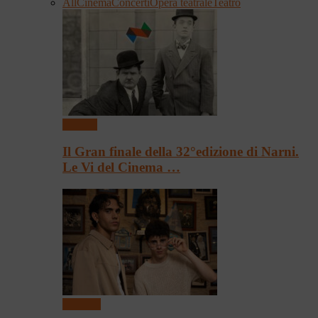
All
Cinema
Concerti
Opera teatrale
Teatro
Cinema
Il Gran finale della 32°edizione di Narni.
Le Vi del Cinema …
Concerti