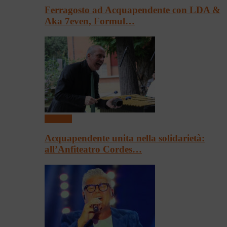
Ferragosto ad Acquapendente con LDA &
Aka 7even, Formul…
Concerti
Acquapendente unita nella solidarietà:
all’Anfiteatro Cordes…