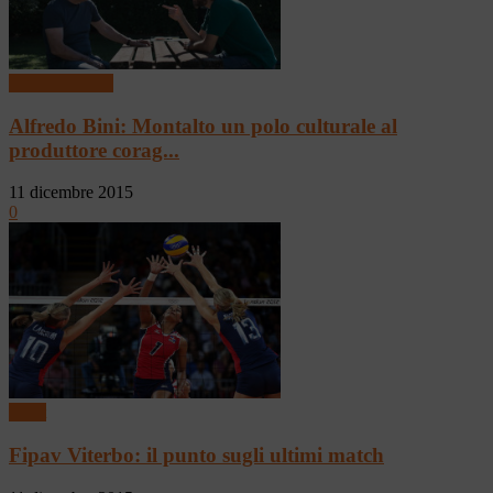
Arte & Cultura
Alfredo Bini: Montalto un polo culturale al
produttore corag...
11 dicembre 2015
0
Sport
Fipav Viterbo: il punto sugli ultimi match