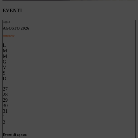
EVENTI
luglio
AGOSTO 2026
settembre
L
M
M
G
V
S
D
27
28
29
30
31
1
2
Eventi di agosto