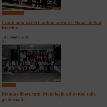
Baby & Junior
I canti natalizi dei bambini aprono il Natale di San
Martino...
10 dicembre 2015
0
In vetrina
Mamma libera tutti! Monologhi e dibattito sulla
genitorialit...