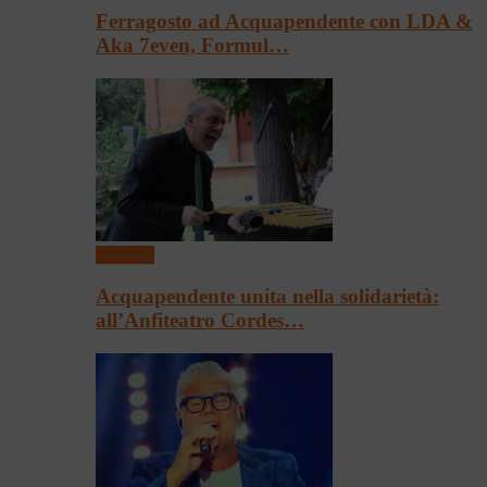
Ferragosto ad Acquapendente con LDA &
Aka 7even, Formul…
Concerti
Acquapendente unita nella solidarietà:
all’Anfiteatro Cordes…