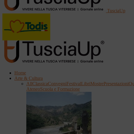
TusciaUp
Home
Arte & Cultura
All
Classica
Convegni
Festival
Libri
Mostre
Presentazioni
Qu
Ateneo
Scuola e Formazione