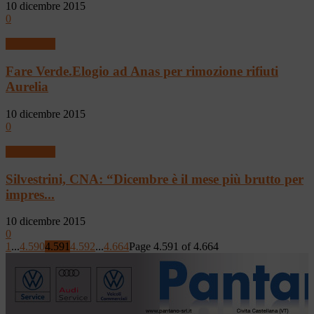
10 dicembre 2015
0
Flash news
Fare Verde.Elogio ad Anas per rimozione rifiuti
Aurelia
10 dicembre 2015
0
Flash news
Silvestrini, CNA: “Dicembre è il mese più brutto per
impres...
10 dicembre 2015
0
1
...
4.590
4.591
4.592
...
4.664
Page 4.591 of 4.664