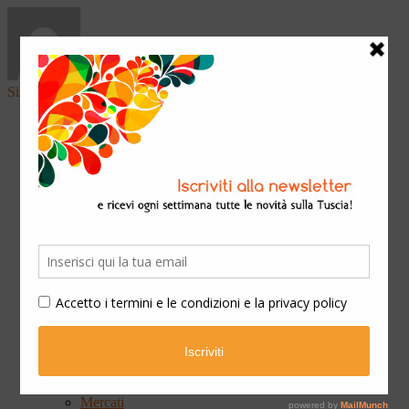
Sign in
Home
Arte & Cultura
Classica
Convegni
Festival
Libri
Mostre
Presentazioni
Qui Ateneo
Scuola e Formazione
Spettacoli
Cinema
Concerti
Opera teatrale
Teatro
Eventi
Fiere
Mercati