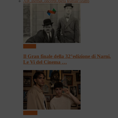
All
Cinema
Concerti
Opera teatrale
Teatro
Cinema
Il Gran finale della 32°edizione di Narni.
Le Vi del Cinema …
Concerti