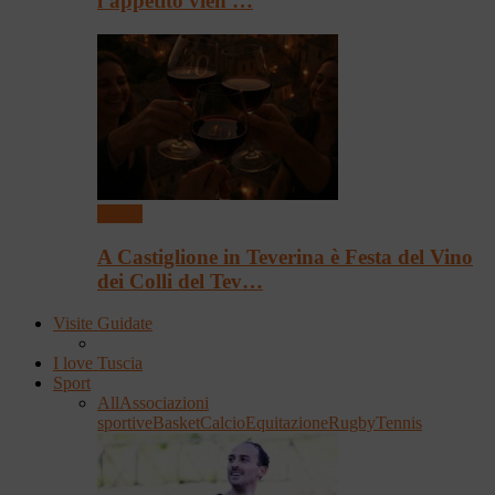
l’appetito vien …
Eventi
A Castiglione in Teverina è Festa del Vino
dei Colli del Tev…
Visite Guidate
I love Tuscia
Sport
All
Associazioni
sportive
Basket
Calcio
Equitazione
Rugby
Tennis