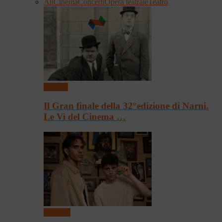
All
Cinema
Concerti
Opera teatrale
Teatro
Cinema
Il Gran finale della 32°edizione di Narni.
Le Vi del Cinema …
Concerti