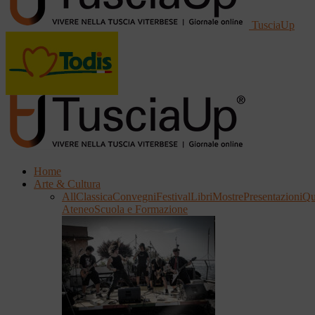
TusciaUp
Home
Arte & Cultura
All
Classica
Convegni
Festival
Libri
Mostre
Presentazioni
Qu
Ateneo
Scuola e Formazione