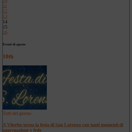
10
11
12
13
14
15
16
Eventi di agosto
10th
Tutti del giorno
A Viterbo torna la festa di San Lorenzo con tanti momenti di
aggregazione e fede