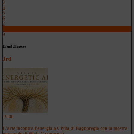
3
4
5
6
7
8
9
Eventi di agosto
3rd
19:00
L’arte incontra l’energia a Civita di Bagnoregio con la mostra
personale di Silvia Varmusova