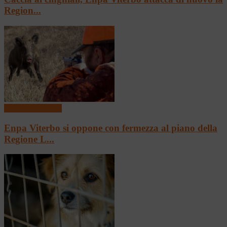
Region...
4 zampe con le ali
Enpa Viterbo si oppone con fermezza al piano della
Regione L...