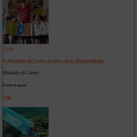
21:00
A Montalto di Castro si ride con la Maratombola
Montalto di Castro
Eventi di agosto
7th