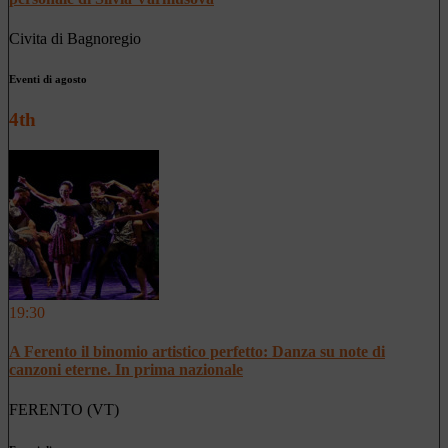
Civita di Bagnoregio
Eventi di agosto
4th
19:30
A Ferento il binomio artistico perfetto: Danza su note di
canzoni eterne. In prima nazionale
FERENTO (VT)