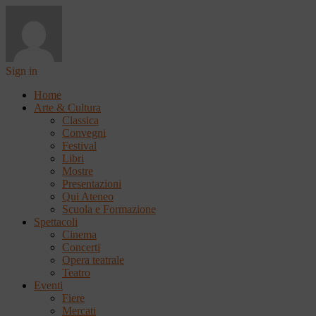
Sign in
Home
Arte & Cultura
Classica
Convegni
Festival
Libri
Mostre
Presentazioni
Qui Ateneo
Scuola e Formazione
Spettacoli
Cinema
Concerti
Opera teatrale
Teatro
Eventi
Fiere
Mercati