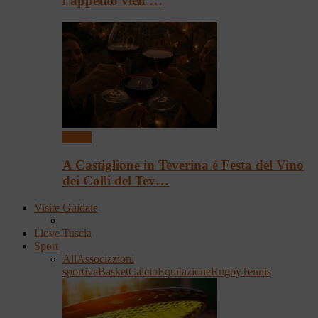
l’appetito vien …
Eventi
A Castiglione in Teverina è Festa del Vino
dei Colli del Tev…
Visite Guidate
I love Tuscia
Sport
All
Associazioni
sportive
Basket
Calcio
Equitazione
Rugby
Tennis