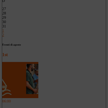
D
27
28
29
30
31
1
2
Eventi di agosto
1st
06:00