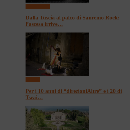
Presentazioni
Dalla Tuscia al palco di Sanremo Rock:
l’ascesa irrive…
Festival
Per i 10 anni di “direzioniAltre” e i 20 di
Twai…