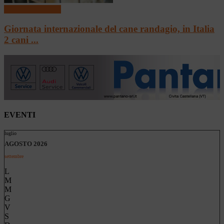
4 zampe con le ali
Giornata internazionale del cane randagio, in Italia
2 cani ...
EVENTI
luglio
AGOSTO 2026
settembre
L
M
M
G
V
S