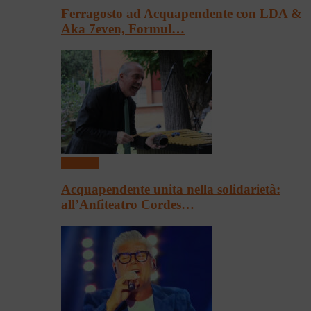
Ferragosto ad Acquapendente con LDA &
Aka 7even, Formul…
Concerti
Acquapendente unita nella solidarietà:
all’Anfiteatro Cordes…