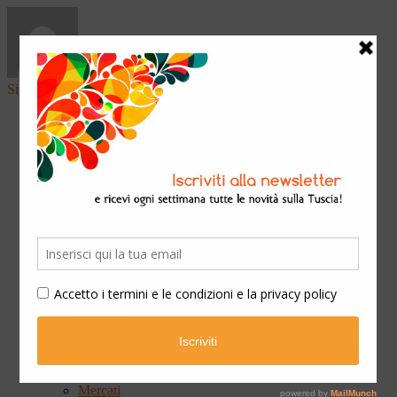
Sign in
Home
Arte & Cultura
Classica
Convegni
Festival
Libri
Mostre
Presentazioni
Qui Ateneo
Scuola e Formazione
Spettacoli
Cinema
Concerti
Opera teatrale
Teatro
Eventi
Fiere
Mercati