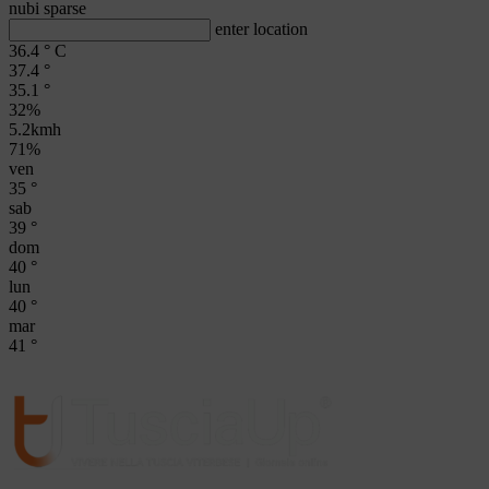
nubi sparse
enter location
36.4
°
C
37.4
°
35.1
°
32%
5.2kmh
71%
ven
35
°
sab
39
°
dom
40
°
lun
40
°
mar
41
°