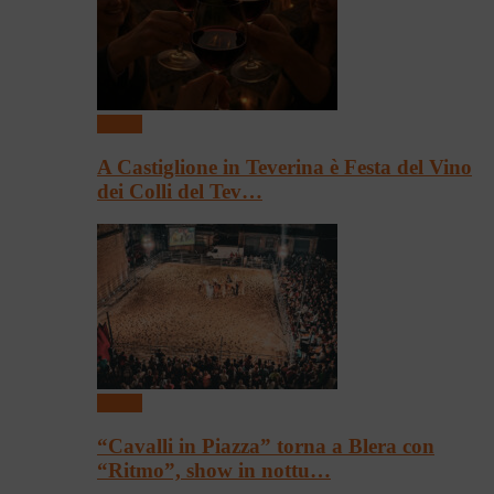
Eventi
A Castiglione in Teverina è Festa del Vino
dei Colli del Tev…
Eventi
“Cavalli in Piazza” torna a Blera con
“Ritmo”, show in nottu…