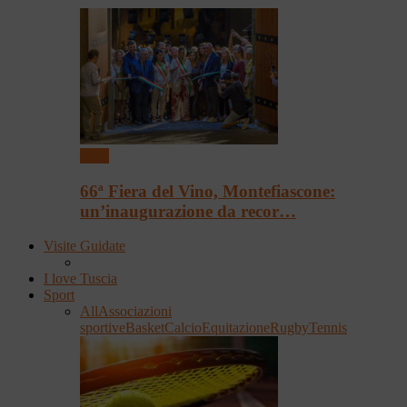
Fiere
66ª Fiera del Vino, Montefiascone:
un’inaugurazione da recor…
Visite Guidate
I love Tuscia
Sport
All
Associazioni
sportive
Basket
Calcio
Equitazione
Rugby
Tennis