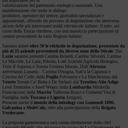
più importante per la
valorizzazione del patrimonio enologico nazionale. Una
manifestazione che mette in dialogo
produttori, operatori del settore, giornalisti specializzati e
appassionati, offrendo un percorso di degustazione che attraversa
alcune delle più interessanti realtà vitivinicole italiane. Il tutto, nel
cuore della Tuscia viterbese, con una massiccia partecipazione di
cantine provenienti da varie Regioni italiane.
Saranno infatti
oltre 50 le etichette in degustazione, presentate da
più di 25 aziende provenienti da
diverse zone dello Stivale
. Dal
Lazio
saranno presenti Cantina Belardi, Cantine Silvestri, Cantina
Le Macchie, Le Lase, Pileum, Lotti Azienda Agricola Biologica,
Terre d’Aquesia e Tenuta Fontana Murata. Dall’
Abruzzo
arriveranno Lunaria – Cantina Orsogna, Sott’a la Capanna e
Cascina del Colle; dalla
Puglia
Polvanera e La Marchesana; dal
Veneto
Tenute Ca’ Botta e De Stefani; dal
Trentino-Alto Adige
Levii Trentodoc e Josef Weger; dalla
Lombardia
Mirabella
Franciacorta; dalle
Marche
Vallerosa Bonci e Centanni Vini di
Famiglia; dalla
Toscana e Liguria
Arrigoni.
Presente anche il
mondo della mixology con Gamondi 1890,
Galvanina e MoleCola
, oltre alla partecipazione della
Brigata
Verderame
.
La proposta gastronomica sarà curata direttamente dallo chef
Leonardo Morelli, che attraverso la cucina de Le Ghiottonerie del