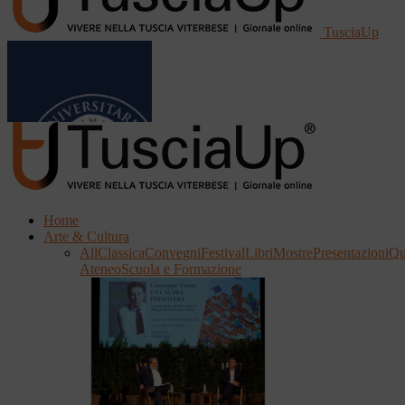
TusciaUp
Home
Arte & Cultura
All
Classica
Convegni
Festival
Libri
Mostre
Presentazioni
Qu
Ateneo
Scuola e Formazione