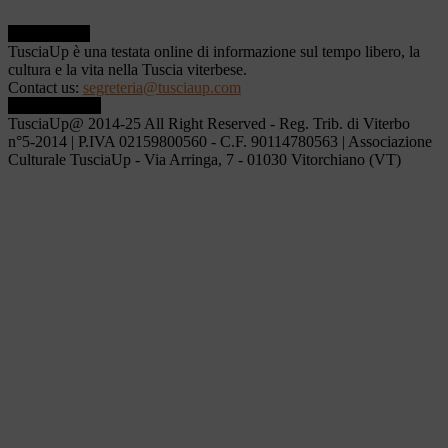
ABOUT US
TusciaUp è una testata online di informazione sul tempo libero, la
cultura e la vita nella Tuscia viterbese.
Contact us:
segreteria@tusciaup.com
FOLLOW US
TusciaUp@ 2014-25 All Right Reserved - Reg. Trib. di Viterbo
n°5-2014 | P.IVA 02159800560 - C.F. 90114780563 | Associazione
Culturale TusciaUp - Via Arringa, 7 - 01030 Vitorchiano (VT)