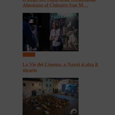
Almatanz al Chiostro San M…
Cinema
Le Vie del Cinema, a Narni si alza il
sipario