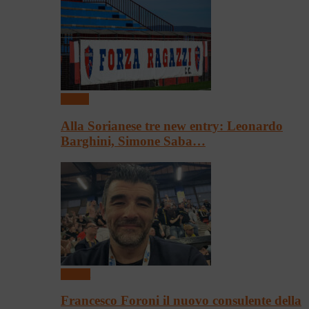
Calcio
Alla Sorianese tre new entry: Leonardo
Barghini, Simone Saba…
Basket
Francesco Foroni il nuovo consulente della