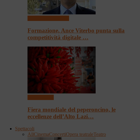
Scuola e Formazione
Formazione, Ance Viterbo punta sulla
competitività digitale …
Presentazioni
Fiera mondiale del peperoncino, le
eccellenze dell’Alto Lazi…
Spettacoli
All
Cinema
Concerti
Opera teatrale
Teatro