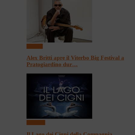
Concerti
Alex Britti apre il Viterbo Big Festival a
Pratogiardino dur…
Spettacoli
Il Lago dei Cigni della Compagnia