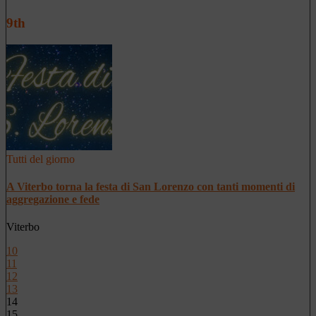
9th
Tutti del giorno
A Viterbo torna la festa di San Lorenzo con tanti momenti di
aggregazione e fede
Viterbo
10
11
12
13
14
15