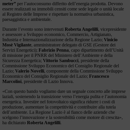
meter”
per l’autoconsumo differito dell’energia prodotta. Devono
essere realizzati su immobili censiti come sede legale o unità locale
al Registro delle Imprese e rispettare la normativa urbanistica,
paesaggistica e ambientale.
Durante l’evento sono intervenuti
Roberta Angelilli
, vicepresidente
e assessore a Sviluppo economico, Commercio, Artigianato,
Industria e Internazionalizzazione della Regione Lazio;
Vinicio
Mosè Vigilante
, amministratore delegato di GSE (Gestore dei
Servizi Energetici);
Fabrizio Penna
, capo dipartimento dell’Unità
di missione per il PNRR del Ministero dell’Ambiente e della
Sicurezza Energetica;
Vittorio Sambucci
, presidente della
Commissione Sviluppo Economico del Consiglio Regionale del
Lazio;
Valerio Novelli
, componente della Commissione Sviluppo
Economico del Consiglio Regionale del Lazio;
Francesco
Marcolini
, presidente di Lazio Innova.
«Con questo bando vogliamo dare un segnale concreto alle imprese
laziali, sostenendo la transizione verso l’energia pulita e l’autonomia
energetica. Investire nel fotovoltaico significa ridurre i costi di
produzione, aumentare la competitività e contribuire alla tutela
dell’ambiente. La Regione Lazio è al fianco delle aziende che
scelgono l’innovazione e la sostenibilità come motore di crescita»,
ha dichiarato
Roberta Angelilli
.