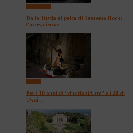
Presentazioni
Dalla Tuscia al palco di Sanremo Rock:
l’ascesa irrive…
Festival
Per i 10 anni di “direzioniAltre” e i 20 di
Twai…