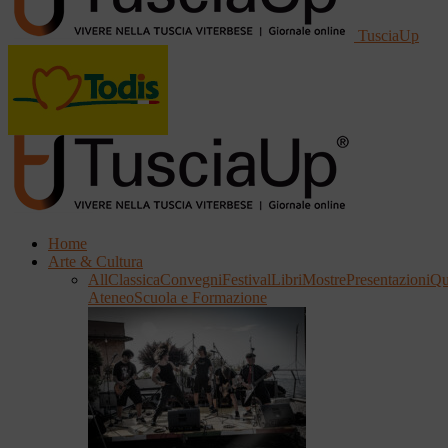
TusciaUp
Home
Arte & Cultura
All
Classica
Convegni
Festival
Libri
Mostre
Presentazioni
Qu
Ateneo
Scuola e Formazione