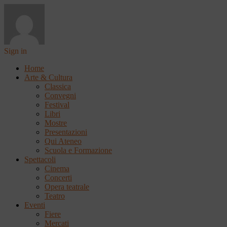
Sign in
Home
Arte & Cultura
Classica
Convegni
Festival
Libri
Mostre
Presentazioni
Qui Ateneo
Scuola e Formazione
Spettacoli
Cinema
Concerti
Opera teatrale
Teatro
Eventi
Fiere
Mercati