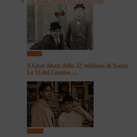
All
Cinema
Concerti
Opera teatrale
Teatro
Cinema
Il Gran finale della 32°edizione di Narni.
Le Vi del Cinema …
Concerti