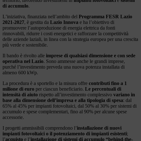
territorio, favorendo investimenti in
impianti fotovoltaici
e
sistemi
di accumulo
.
L’iniziativa, finanziata nell’ambito del
Programma FESR Lazio
2021-2027
, è gestita da
Lazio Innova
e ha l’obiettivo di
promuovere l’autoproduzione di energia elettrica da fonti
rinnovabili, ridurre i costi energetici e rafforzare la competitività
delle aziende laziali, in linea con la strategia europea per una crescita
più verde e sostenibile.
Il bando è rivolto alle
imprese di qualsiasi dimensione e con sede
operativa nel Lazio
. Sono ammesse anche le grandi imprese,
purché l’investimento preveda una nuova potenza installata di
almeno 600 kWp.
La procedura è a sportello e la misura offre
contributi fino a 1
milione di euro
per ciascun beneficiario.
Le percentuali di
intensità di aiuto
rispetto all’investimento complessivo
variano in
base alla dimensione dell’impresa e alla tipologia di spesa
: dal
65% al 45% per impianti fotovoltaici, dal 50% al 30% per sistemi di
accumulo e spese complementari, fino al 90% per alcune spese
accessorie.
I progetti ammissibili comprendono l’
installazione di nuovi
impianti fotovoltaici o il potenziamento di impianti esistenti
;
l’
acquisto
e l’
installazione di sistemi di accumulo “behind-the-