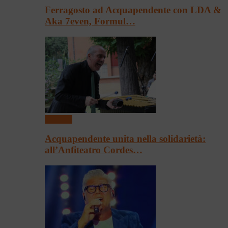
Ferragosto ad Acquapendente con LDA &
Aka 7even, Formul…
Concerti
Acquapendente unita nella solidarietà:
all’Anfiteatro Cordes…