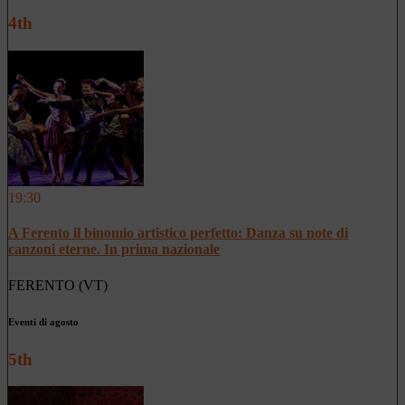
4th
19:30
A Ferento il binomio artistico perfetto: Danza su note di
canzoni eterne. In prima nazionale
FERENTO (VT)
Eventi di agosto
5th