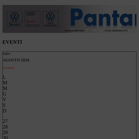
EVENTI
luglio
AGOSTO 2026
settembre
L
M
M
G
V
S
D
27
28
29
30