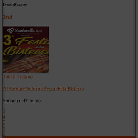
Eventi di agosto
2nd
Tutti del giorno
Al Santarello torna Festa della Bistecca
Soriano nel Cimino
3
4
5
6
7