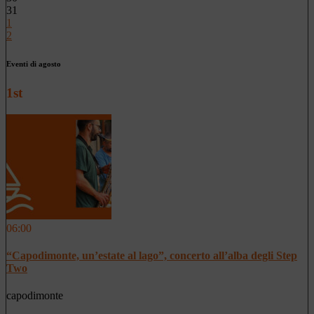
31
1
2
Eventi di agosto
1st
06:00
“Capodimonte, un’estate al lago”, concerto all’alba degli Step
Two
capodimonte