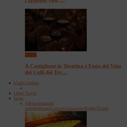
l’appetito vien …
Eventi
A Castiglione in Teverina è Festa del Vino
dei Colli del Tev…
Visite Guidate
I love Tuscia
Sport
All
Associazioni
sportive
Basket
Calcio
Equitazione
Rugby
Tennis