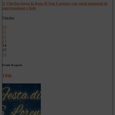
A Viterbo torna la festa di San Lorenzo con tanti momenti di
aggregazione e fede
Viterbo
10
11
12
13
14
15
16
Eventi di agosto
10th