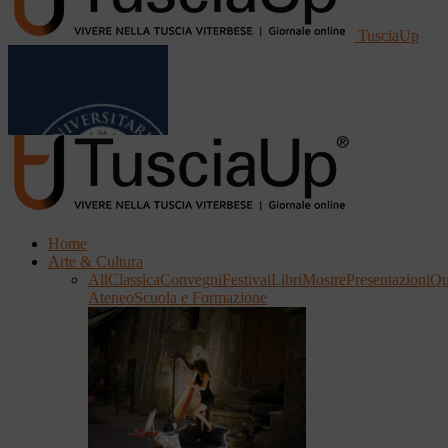
TusciaUp
Home
Arte & Cultura
All
Classica
Convegni
Festival
Libri
Mostre
Presentazioni
Qu
Ateneo
Scuola e Formazione