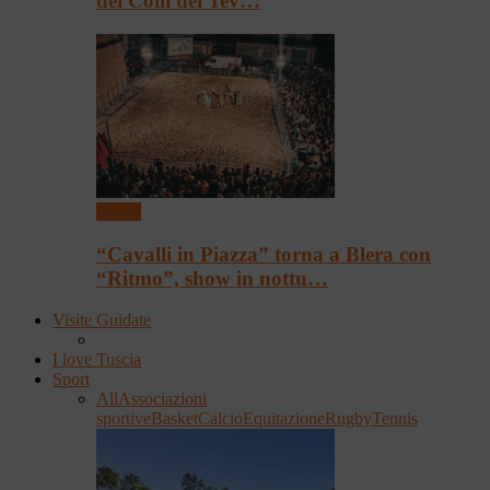
dei Colli del Tev…
Eventi
“Cavalli in Piazza” torna a Blera con
“Ritmo”, show in nottu…
Visite Guidate
I love Tuscia
Sport
All
Associazioni
sportive
Basket
Calcio
Equitazione
Rugby
Tennis