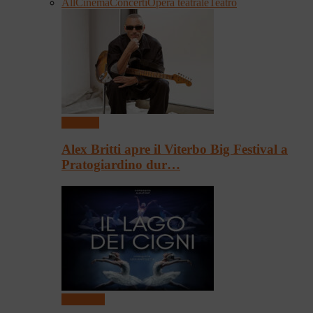
All
Cinema
Concerti
Opera teatrale
Teatro
Concerti
Alex Britti apre il Viterbo Big Festival a
Pratogiardino dur…
Spettacoli