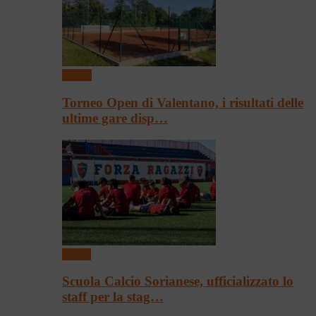
Tennis
Torneo Open di Valentano, i risultati delle
ultime gare disp…
Calcio
Scuola Calcio Sorianese, ufficializzato lo
staff per la stag…