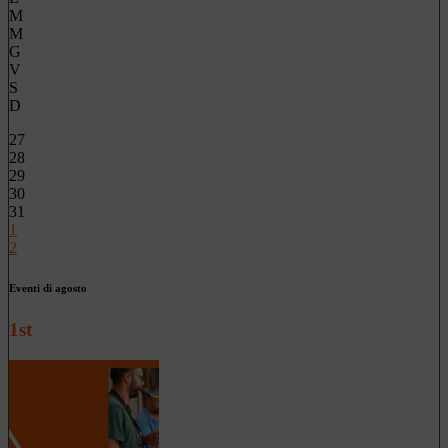
M
M
G
V
S
D
27
28
29
30
31
1
2
Eventi di agosto
1st