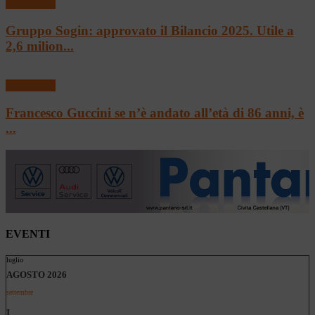
Flash news
Gruppo Sogin: approvato il Bilancio 2025. Utile a
2,6 milion...
Flash news
Francesco Guccini se n’è andato all’età di 86 anni, è
...
EVENTI
luglio
AGOSTO 2026
settembre
L