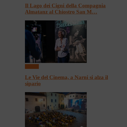
Il Lago dei Cigni della Compagnia
Almatanz al Chiostro San M…
Cinema
Le Vie del Cinema, a Narni si alza il
sipario