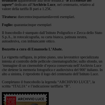
ordinario
appartenente alla serie tematica
“
le Eccellenze del
sapere
”
dedicato all
’Archivio Luce
, nel centenario, relativo al
valore della tariffa B pari a 1.25€.
Tiratura:
duecentocinquantamilaventi esemplari.
Foglio:
quarantacinque esemplari
Il francobollo è stampato dall’Istituto Poligrafico e Zecca dello Stato
S.p.A., in rotocalcografia, su carta bianca, patinata neutra,
autoadesiva, con imbiancante ottico.
Bozzetto a cura di Emanuela L’Abate.
La vignetta raffigura, in primo piano, una lavoratrice specializzata
intenta al controllo delle pellicole cinematografiche; sullo sfondo, un
‘immagine di un cinemobile d’epoca conservata nell’Archivio Luce
che detiene la memoria fotografica e audiovisiva del 900’ italiano. In
alto a sinistra, è riprodotto il logo del centenario dell’Istituto Luce.
Completano il francobollo la legenda “ARCHIVIO LUCE”, la
scritta “ITALIA” e l’indicazione tariffaria “B”.