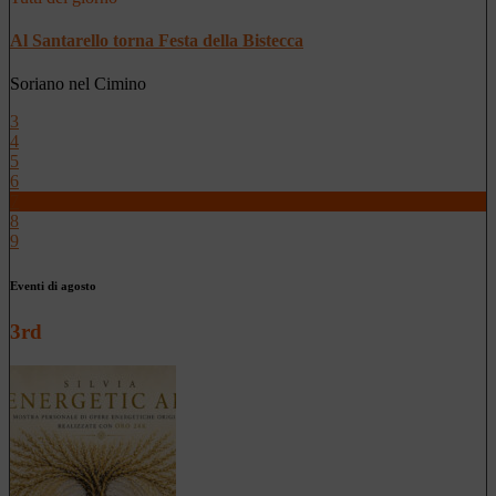
Al Santarello torna Festa della Bistecca
Soriano nel Cimino
3
4
5
6
7
8
9
Eventi di agosto
3rd