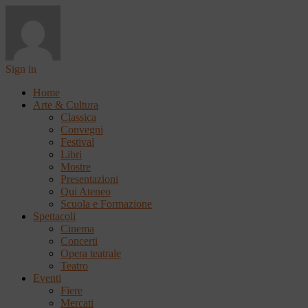
Sign in
Home
Arte & Cultura
Classica
Convegni
Festival
Libri
Mostre
Presentazioni
Qui Ateneo
Scuola e Formazione
Spettacoli
Cinema
Concerti
Opera teatrale
Teatro
Eventi
Fiere
Mercati