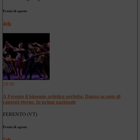
Eventi di agosto
4th
19:30
A Ferento il binomio artistico perfetto: Danza su note di
canzoni eterne. In prima nazionale
FERENTO (VT)
Eventi di agosto
5th