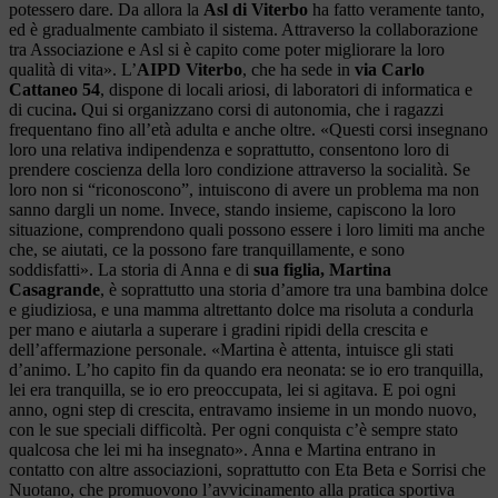
potessero dare. Da allora la
Asl di Viterbo
ha fatto veramente tanto,
ed è gradualmente cambiato il sistema. Attraverso la collaborazione
tra Associazione e Asl si è capito come poter migliorare la loro
qualità di vita». L’
AIPD Viterbo
, che ha sede in
via Carlo
Cattaneo 54
, dispone di locali ariosi, di laboratori di informatica e
di cucina
.
Qui si organizzano corsi di autonomia, che i ragazzi
frequentano fino all’età adulta e anche oltre. «Questi corsi insegnano
loro una relativa indipendenza e soprattutto, consentono loro di
prendere coscienza della loro condizione attraverso la socialità. Se
loro non si “riconoscono”, intuiscono di avere un problema ma non
sanno dargli un nome. Invece, stando insieme, capiscono la loro
situazione, comprendono quali possono essere i loro limiti ma anche
che, se aiutati, ce la possono fare tranquillamente, e sono
soddisfatti». La storia di Anna e di
sua figlia, Martina
Casagrande
, è soprattutto una storia d’amore tra una bambina dolce
e giudiziosa, e una mamma altrettanto dolce ma risoluta a condurla
per mano e aiutarla a superare i gradini ripidi della crescita e
dell’affermazione personale. «Martina è attenta, intuisce gli stati
d’animo. L’ho capito fin da quando era neonata: se io ero tranquilla,
lei era tranquilla, se io ero preoccupata, lei si agitava. E poi ogni
anno, ogni step di crescita, entravamo insieme in un mondo nuovo,
con le sue speciali difficoltà. Per ogni conquista c’è sempre stato
qualcosa che lei mi ha insegnato». Anna e Martina entrano in
contatto con altre associazioni, soprattutto con Eta Beta e Sorrisi che
Nuotano, che promuovono l’avvicinamento alla pratica sportiva