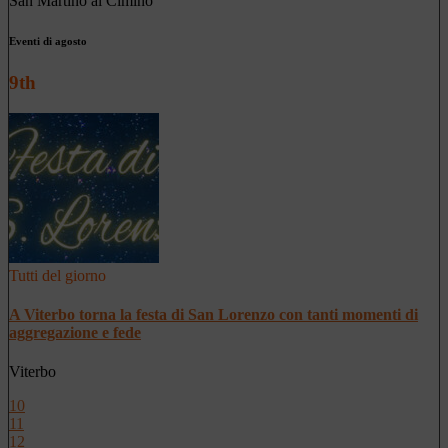
San Martino al Cimino
Eventi di agosto
9th
Tutti del giorno
A Viterbo torna la festa di San Lorenzo con tanti momenti di
aggregazione e fede
Viterbo
10
11
12