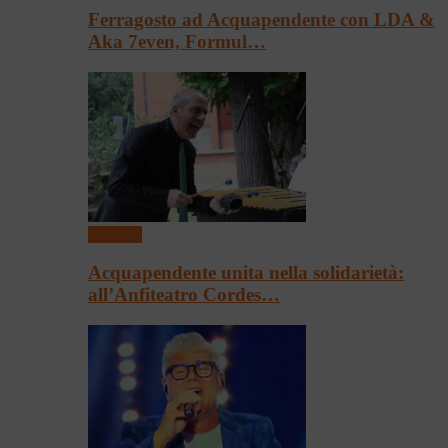
Ferragosto ad Acquapendente con LDA &
Aka 7even, Formul…
Concerti
Acquapendente unita nella solidarietà:
all’Anfiteatro Cordes…