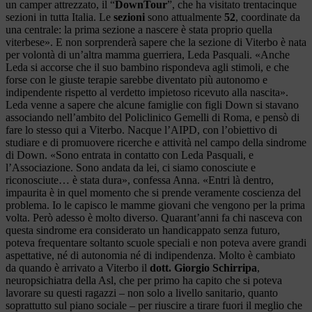
un camper attrezzato, il “
DownTour
”, che ha visitato trentacinque
sezioni in tutta Italia. Le
sezioni
sono attualmente
52
, coordinate da
una centrale: la prima sezione a nascere è stata proprio quella
viterbese». E non sorprenderà sapere che la sezione di Viterbo è nata
per volontà di un’altra mamma guerriera, Leda Pasquali. «Anche
Leda si accorse che il suo bambino rispondeva agli stimoli, e che
forse con le giuste terapie sarebbe diventato più autonomo e
indipendente rispetto al verdetto impietoso ricevuto alla nascita».
Leda venne a sapere che alcune famiglie con figli Down si stavano
associando nell’ambito del Policlinico Gemelli di Roma, e pensò di
fare lo stesso qui a Viterbo. Nacque l’AIPD, con l’obiettivo di
studiare e di promuovere ricerche e attività nel campo della sindrome
di Down. «Sono entrata in contatto con Leda Pasquali, e
l’Associazione. Sono andata da lei, ci siamo conosciute e
riconosciute… è stata dura», confessa Anna. «Entri là dentro,
impaurita è in quel momento che si prende veramente coscienza del
problema. Io le capisco le mamme giovani che vengono per la prima
volta. Però adesso è molto diverso. Quarant’anni fa chi nasceva con
questa sindrome era considerato un handicappato senza futuro,
poteva frequentare soltanto scuole speciali e non poteva avere grandi
aspettative, né di autonomia né di indipendenza. Molto è cambiato
da quando è arrivato a Viterbo il
dott. Giorgio Schirripa
,
neuropsichiatra della Asl, che per primo ha capito che si poteva
lavorare su questi ragazzi – non solo a livello sanitario, quanto
soprattutto sul piano sociale – per riuscire a tirare fuori il meglio che