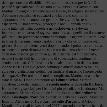
delle persone con disabilità. «Ma sono rimasta sempre in AIPD,
perché è specializzata. Se ci sono nuovi metodi per lavorare con
Martina, o vengono scoperte nuove risorse, lo vengo a sapere subito.
Abbiamo specialisti ed educatori che lavorano con noi. E
soprattutto, ci si incontra con genitori che vivono la stessa
esperienza. È importante», prosegue Anna. L’attività dell’AIPD,
come tutto nell’Italia congelata nel
lockdown
, si è dovuta
interrompere a marzo. «I ragazzi sono a casa, e quelli con il carattere
più irrequieto potrebbero sentire comunque l’esigenza di uscire. Però
in linea di massima hanno capito: c’è la Tv che ce lo ricorda ogni
giorno. Il vero problema verrà dopo, quando si potrà uscire di casa,
mantenendo però distanza sociale e uso delle mascherine. I nostri
corsi non possono garantire la giusta distanza. Ed è un peccato,
perché i nostri figli hanno bisogno di sollecitazioni continue, di
sentirsi occupati. C’è il rischio che qualcuno cada in depressione».
Anche l’AIPD sta svolgendo comunque attività didattica on line,
attraverso piattaforme digitali, per limitare al massimo l’inoperosità
dei ragazzi. «Per noi non è molto complicato, Martina ama anche
stare in casa». Dopo le superiori all’
Istituto Orioli,
Martina
collabora da dodici anni con la
scuola materna di Santa Barbara
.
Ha un feeling speciale per i bambini più piccoli, che la adorano. Ma
soprattutto, Martina Casagrande è un
’atleta di prim’ordine
: ha
vinto la
medaglia d’oro
nei 25 metri stile libero ai Giochi Mondiali
Estivi di Atene nel 2011, e
due medaglie d’argento
ai Giochi
Mondiali Invernali in Austria nel 2017, correndo con le racchette da