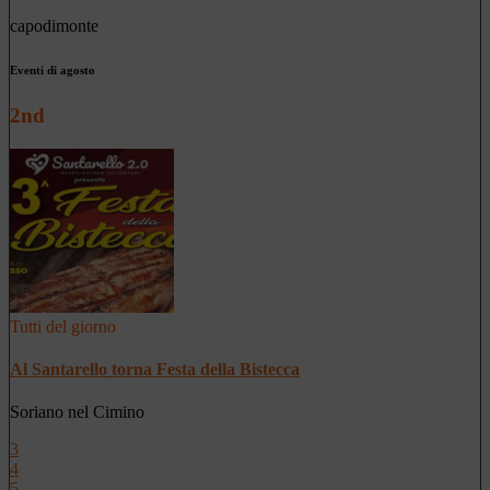
capodimonte
Eventi di agosto
2nd
Tutti del giorno
Al Santarello torna Festa della Bistecca
Soriano nel Cimino
3
4
5