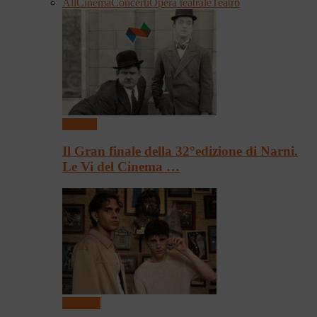
All
Cinema
Concerti
Opera teatrale
Teatro
Cinema
Il Gran finale della 32°edizione di Narni.
Le Vi del Cinema …
Concerti