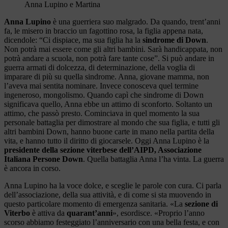
Anna Lupino e Martina
Anna Lupino
è una guerriera suo malgrado. Da quando, trent’anni
fa, le misero in braccio un fagottino rosa, la figlia appena nata,
dicendole: “Ci dispiace, ma sua figlia ha la
sindrome di Down
.
Non potrà mai essere come gli altri bambini. Sarà handicappata, non
potrà andare a scuola, non potrà fare tante cose”. Si può andare in
guerra armati di dolcezza, di determinazione, della voglia di
imparare di più su quella sindrome. Anna, giovane mamma, non
l’aveva mai sentita nominare. Invece conosceva quel termine
ingeneroso, mongolismo. Quando capì che sindrome di Down
significava quello, Anna ebbe un attimo di sconforto. Soltanto un
attimo, che passò presto. Cominciava in quel momento la sua
personale battaglia per dimostrare al mondo che sua figlia, e tutti gli
altri bambini Down, hanno buone carte in mano nella partita della
vita, e hanno tutto il diritto di giocarsele. Oggi Anna Lupino è la
presidente della sezione viterbese dell’AIPD, Associazione
Italiana Persone Down
. Quella battaglia Anna l’ha vinta. La guerra
è ancora in corso.
Anna Lupino ha la voce dolce, e sceglie le parole con cura. Ci parla
dell’associazione, della sua attività, e di come si sta muovendo in
questo particolare momento di emergenza sanitaria. «La
sezione di
Viterbo
è attiva da
quarant’anni
», esordisce. «Proprio l’anno
scorso abbiamo festeggiato l’anniversario con una bella festa, e con