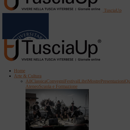
TusciaUp
Home
Arte & Cultura
All
Classica
Convegni
Festival
Libri
Mostre
Presentazioni
Qu
Ateneo
Scuola e Formazione