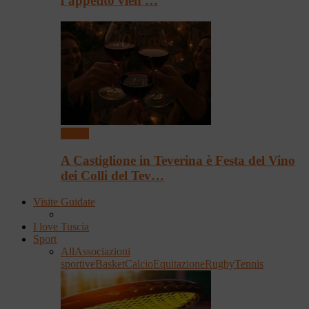
l’appetito vien …
Eventi
A Castiglione in Teverina è Festa del Vino
dei Colli del Tev…
Visite Guidate
I love Tuscia
Sport
All
Associazioni
sportive
Basket
Calcio
Equitazione
Rugby
Tennis