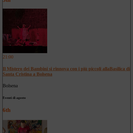
21:00
Il Mistero dei Bambini si rinnova con i più piccoli allaBasilica di
Santa Cristina a Bolsena
Bolsena
Eventi di agosto
6th