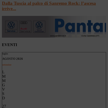
Dalla Tuscia al palco di Sanremo Rock: l’ascesa
irrive...
EVENTI
luglio
AGOSTO 2026
settembre
L
M
M
G
V
S
D
27