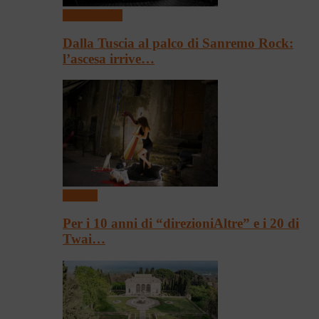
Presentazioni
Dalla Tuscia al palco di Sanremo Rock:
l’ascesa irrive…
Festival
Per i 10 anni di “direzioniAltre” e i 20 di
Twai…