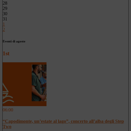
28
29
30
31
1
2
Eventi di agosto
1st
06:00
“Capodimonte, un’estate al lago”, concerto all’alba degli Step
Two