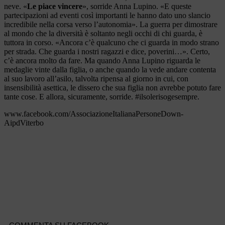
neve. «
Le piace vincere
», sorride Anna Lupino. «E queste
partecipazioni ad eventi così importanti le hanno dato uno slancio
incredibile nella corsa verso l’autonomia». La guerra per dimostrare
al mondo che la diversità è soltanto negli occhi di chi guarda, è
tuttora in corso. «Ancora c’è qualcuno che ci guarda in modo strano
per strada. Che guarda i nostri ragazzi e dice, poverini…». Certo,
c’è ancora molto da fare. Ma quando Anna Lupino riguarda le
medaglie vinte dalla figlia, o anche quando la vede andare contenta
al suo lavoro all’asilo, talvolta ripensa al giorno in cui, con
insensibilità asettica, le dissero che sua figlia non avrebbe potuto fare
tante cose. E allora, sicuramente, sorride. #ilsolerisogesempre.
www.facebook.com/AssociazioneItalianaPersoneDown-
AipdViterbo