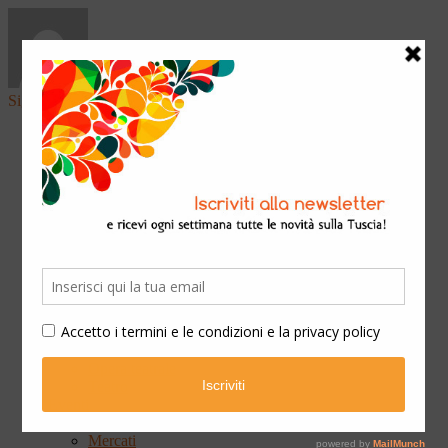
Sign in
Home
Arte & Cultura
Classica
Convegni
Festival
Libri
Mostre
Presentazioni
Qui Ateneo
Scuola e Formazione
Spettacoli
Cinema
Concerti
Opera teatrale
Teatro
Eventi
Fiere
Mercati