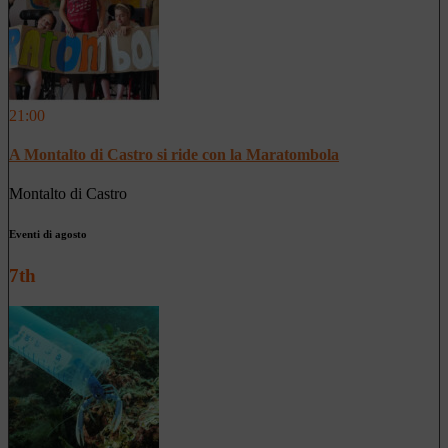
21:00
A Montalto di Castro si ride con la Maratombola
Montalto di Castro
Eventi di agosto
7th