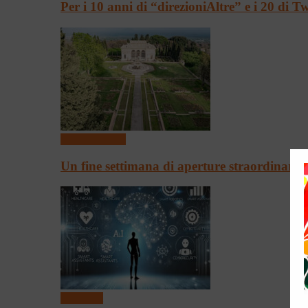
Per i 10 anni di “direzioniAltre” e i 20 di 
Arte & Cultura
Un fine settimana di aperture straordinari
Convegni