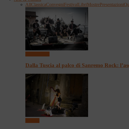
All
Classica
Convegni
Festival
Libri
Mostre
Presentazioni
Qu
Presentazioni
Dalla Tuscia al palco di Sanremo Rock: l’as
Festival