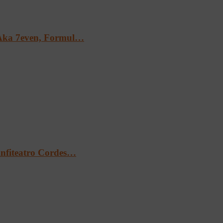
Aka 7even, Formul…
’Anfiteatro Cordes…