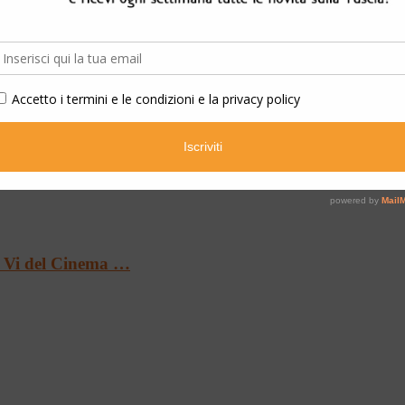
…
Le Vi del Cinema …