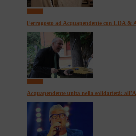
Concerti
Ferragosto ad Acquapendente con LDA & 
Concerti
Acquapendente unita nella solidarietà: all