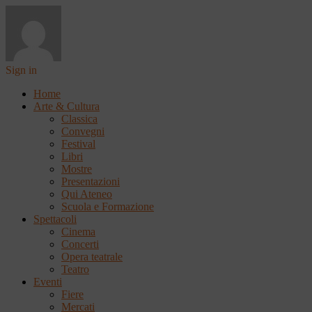
Sign in
Home
Arte & Cultura
Classica
Convegni
Festival
Libri
Mostre
Presentazioni
Qui Ateneo
Scuola e Formazione
Spettacoli
Cinema
Concerti
Opera teatrale
Teatro
Eventi
Fiere
Mercati