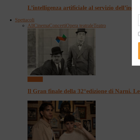
L’intelligenza artificiale al servizio dell’incl
Spettacoli
All
Cinema
Concerti
Opera teatrale
Teatro
Cinema
Il Gran finale della 32°edizione di Narni. 