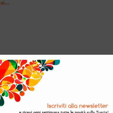
Twai…
e a Palazzo Farnes…