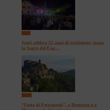
Sagre
Sutri celebra 52 anni di tradizione: torna
la Sagra del Fag…
Eventi
“Festa di Ferragosto”, a Bomarzo e a