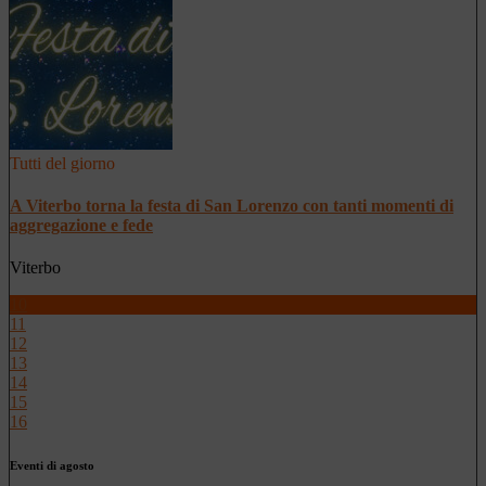
Tutti del giorno
A Viterbo torna la festa di San Lorenzo con tanti momenti di
aggregazione e fede
Viterbo
10
11
12
13
14
15
16
Eventi di agosto