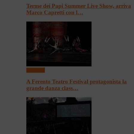
Terme dei Papi Summer Live Show, arriva
Marco Capretti con l…
Spettacoli
A Ferento Teatro Festival protagonista la
grande danza class…