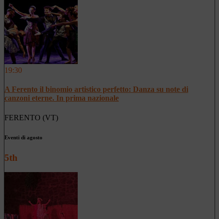
19:30
A Ferento il binomio artistico perfetto: Danza su note di
canzoni eterne. In prima nazionale
FERENTO (VT)
Eventi di agosto
5th