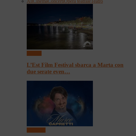
All
Cinema
Concerti
Opera teatrale
Teatro
Cinema
L’Est Film Festival sbarca a Marta con
due serate even…
Spettacoli