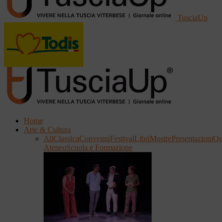
TusciaUp
Home
Arte & Cultura
All
Classica
Convegni
Festival
Libri
Mostre
Presentazioni
Qu
Ateneo
Scuola e Formazione