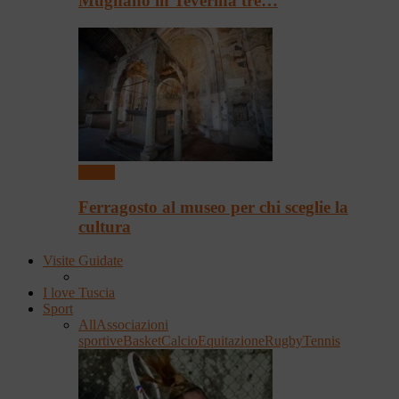
Mugnano in Teverina tre…
Eventi
Ferragosto al museo per chi sceglie la
cultura
Visite Guidate
I love Tuscia
Sport
All
Associazioni
sportive
Basket
Calcio
Equitazione
Rugby
Tennis