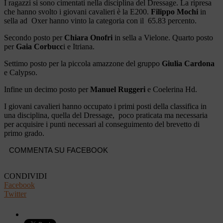
I ragazzi si sono cimentati nella disciplina del Dressage. La ripresa
che hanno svolto i giovani cavalieri è la E200.
Filippo Mochi
in
sella ad Oxer hanno vinto la categoria con il 65.83 percento.
Secondo posto per
Chiara Onofri
in sella a Vielone. Quarto posto
per
Gaia Corbucc
i e Itriana.
Settimo posto per la piccola amazzone del gruppo
Giulia Cardona
e Calypso.
Infine un decimo posto per
Manuel Ruggeri
e Coelerina Hd.
I giovani cavalieri hanno occupato i primi posti della classifica in
una disciplina, quella del Dressage, poco praticata ma necessaria
per acquisire i punti necessari al conseguimento del brevetto di
primo grado.
COMMENTA SU FACEBOOK
CONDIVIDI
Facebook
Twitter