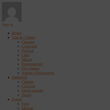
Sign in
Home
Arte & Cultura
Classica
Convegni
Festival
Libri
Mostre
Presentazioni
Qui Ateneo
Scuola e Formazione
Spettacoli
Cinema
Concerti
Opera teatrale
Teatro
Eventi
Fiere
Mercati