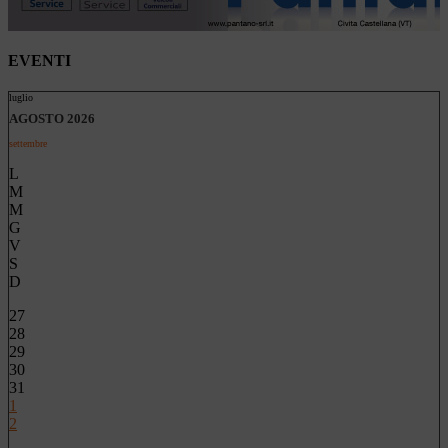
EVENTI
luglio
AGOSTO 2026
settembre
L
M
M
G
V
S
D
27
28
29
30
31
1
2