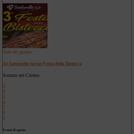
Tutti del giorno
Al Santarello torna Festa della Bistecca
Soriano nel Cimino
3
4
5
6
7
8
9
Eventi di agosto