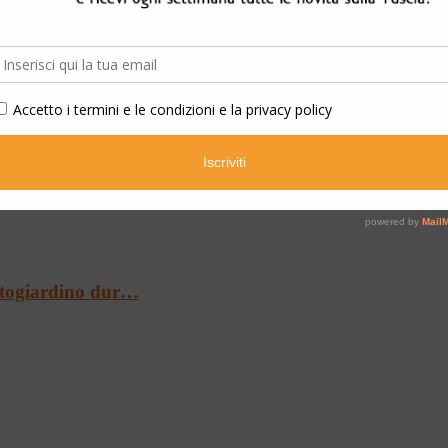
e dell’Alto Lazi…
ratogiardino dur…