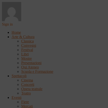
Sign in
Home
Arte & Cultura
Classica
Convegni
Festival
Libri
Mostre
Presentazioni
Qui Ateneo
Scuola e Formazione
Spettacoli
Cinema
Concerti
Opera teatrale
Teatro
Eventi
Fiere
Mercati