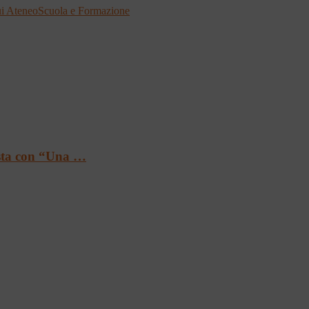
i Ateneo
Scuola e Formazione
ista con “Una …