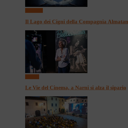
Spettacoli
Il Lago dei Cigni della Compagnia Almata
Cinema
Le Vie del Cinema, a Narni si alza il sipario