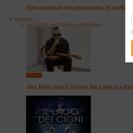
Fiera mondiale del peperoncino, le eccellenz
Spettacoli
All
Cinema
Concerti
Opera teatrale
Teatro
Concerti
Alex Britti apre il Viterbo Big Festival a P