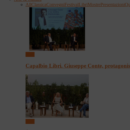
All
Classica
Convegni
Festival
Libri
Mostre
Presentazioni
Qu
Libri
Capalbio Libri. Giuseppe Conte, protagon
Libri