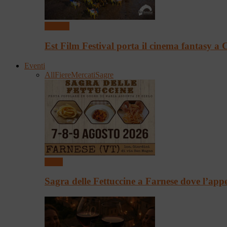
Cinema
Est Film Festival porta il cinema fantasy 
Eventi
All
Fiere
Mercati
Sagre
Sagre
Sagra delle Fettuccine a Farnese dove l’app