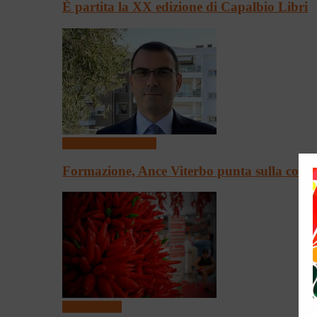
È partita la XX edizione di Capalbio Libri
Scuola e Formazione
Formazione, Ance Viterbo punta sulla compe
Presentazioni