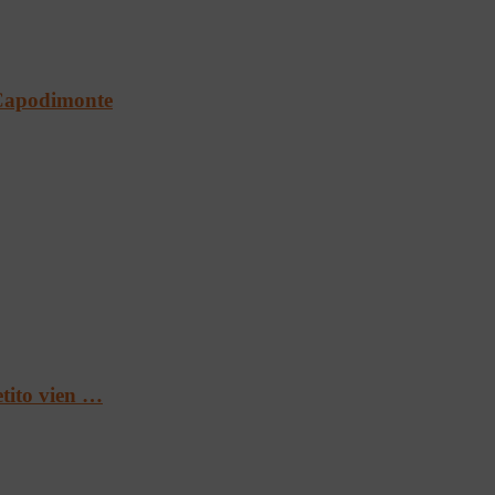
a Capodimonte
etito vien …