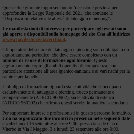
Queste due giornate rappresentano un’occasione preziosa per
approfondire la Legge Regionale del 2021, che contiene le
“Disposizioni relative alle attività di tatuaggio e piercing”.
Le manifestazioni di interesse per partecipare agli eventi sono
già aperte e disponibili sulla homepage del sito Cna all’indirizzo
www.cnaviterbocivitavecchia.it
.
Gli operatori del settore del tatuaggio e piercing sono obbligati a un
aggiornamento periodico, che deve essere completato con un
minimo di 10 ore di formazione ogni biennio
. Questo
aggiornamento copre gli ambiti operativi di competenza, con
particolare attenzione all’area igienico-sanitaria e ai vari rischi per la
salute e per la pelle.
L’obbligo di formazione riguarda sia le attività che si occupano
esclusivamente di tatuaggio e piercing, trucco permanente e
semipermanente (ATECO 960902), sia le attività di estetica
(ATECO 960202) che offrono questi servizi in maniera secondaria.
Per supportare imprese e professionisti in questo percorso formativo,
Cna ha organizzato due incontri in presenza nelle seguenti date
e sedi:
lunedì 16 settembre alle ore 9.00, presso la sede Cna di
Viterbo in Via I Maggio, 3 e lunedì 23 settembre alle ore 9:00,