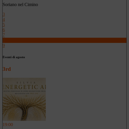
Soriano nel Cimino
3
4
5
6
7
8
9
Eventi di agosto
3rd
19:00