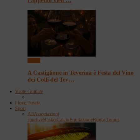
l’appetito vien …
Eventi
A Castiglione in Teverina è Festa del Vino
dei Colli del Tev…
Visite Guidate
I love Tuscia
Sport
All
Associazioni
sportive
Basket
Calcio
Equitazione
Rugby
Tennis