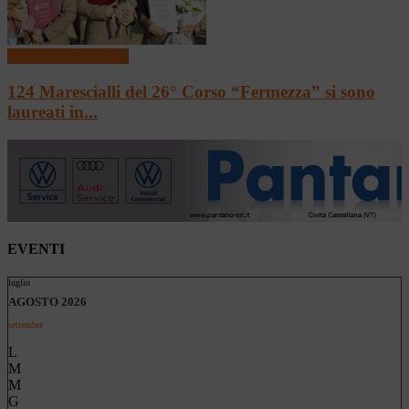
Scuola e Formazione
124 Marescialli del 26° Corso “Fermezza” si sono
laureati in...
EVENTI
luglio
AGOSTO 2026
settembre
L
M
M
G