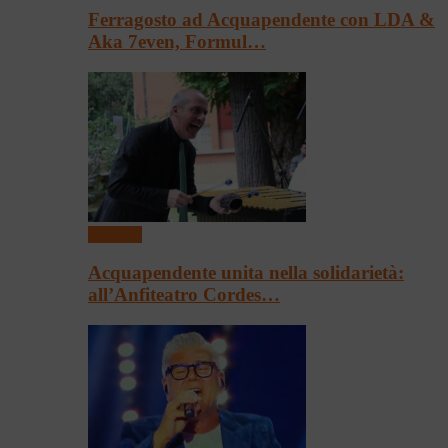
Ferragosto ad Acquapendente con LDA &
Aka 7even, Formul…
Concerti
Acquapendente unita nella solidarietà:
all’Anfiteatro Cordes…