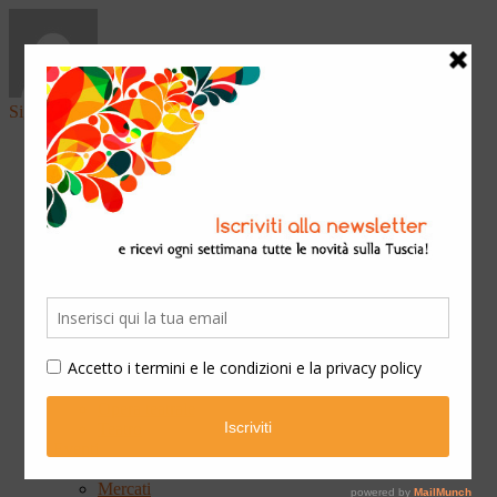
Sign in
Home
Arte & Cultura
Classica
Convegni
Festival
Libri
Mostre
Presentazioni
Qui Ateneo
Scuola e Formazione
Spettacoli
Cinema
Concerti
Opera teatrale
Teatro
Eventi
Fiere
Mercati