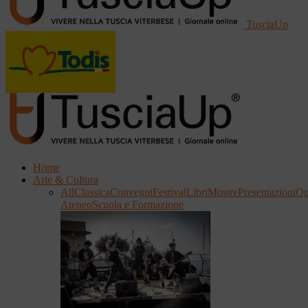
TusciaUp
Home
Arte & Cultura
All
Classica
Convegni
Festival
Libri
Mostre
Presentazioni
Qu
Ateneo
Scuola e Formazione