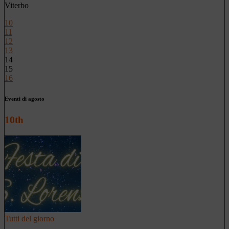
Viterbo
10
11
12
13
14
15
16
Eventi di agosto
10th
Tutti del giorno