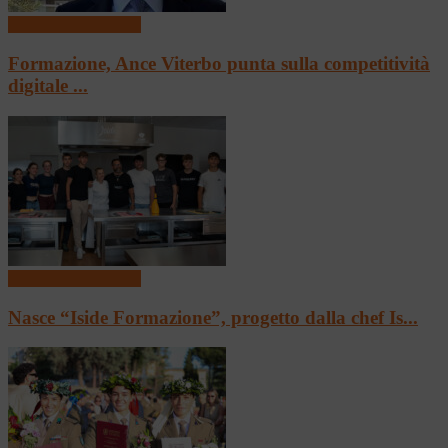
Scuola e Formazione
Formazione, Ance Viterbo punta sulla competitività
digitale ...
Scuola e Formazione
Nasce “Iside Formazione”, progetto dalla chef Is...