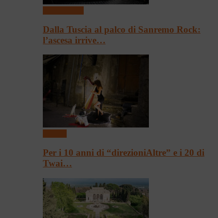
Presentazioni
Dalla Tuscia al palco di Sanremo Rock:
l’ascesa irrive…
Festival
Per i 10 anni di “direzioniAltre” e i 20 di
Twai…