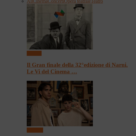
All
Cinema
Concerti
Opera teatrale
Teatro
Cinema
Il Gran finale della 32°edizione di Narni.
Le Vi del Cinema …
Concerti