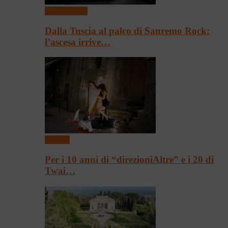
Presentazioni
Dalla Tuscia al palco di Sanremo Rock:
l’ascesa irrive…
Festival
Per i 10 anni di “direzioniAltre” e i 20 di
Twai…