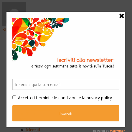
Sign in
Home
Arte & Cultura
Classica
Convegni
Festival
Libri
Mostre
Presentazioni
Qui Ateneo
Scuola e Formazione
Spettacoli
Cinema
Concerti
Opera teatrale
Teatro
Eventi
Fiere
Mercati