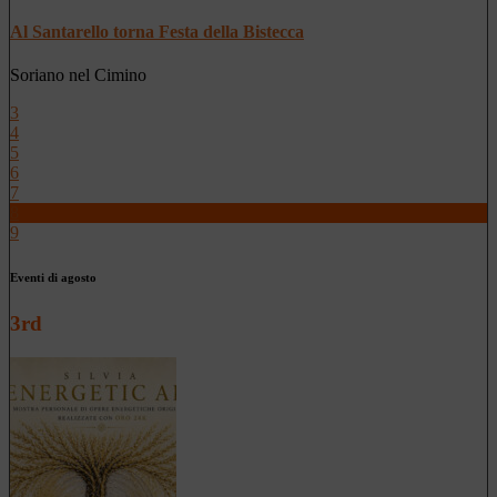
Al Santarello torna Festa della Bistecca
Soriano nel Cimino
3
4
5
6
7
8
9
Eventi di agosto
3rd