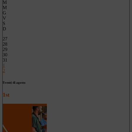
M
M
G
V
S
D
27
28
29
30
31
1
2
Eventi di agosto
1st