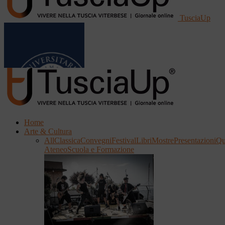
TusciaUp
Home
Arte & Cultura
All
Classica
Convegni
Festival
Libri
Mostre
Presentazioni
Qu
Ateneo
Scuola e Formazione