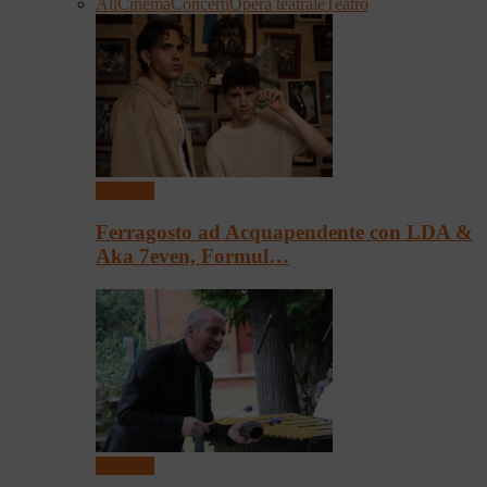
All
Cinema
Concerti
Opera teatrale
Teatro
Concerti
Ferragosto ad Acquapendente con LDA &
Aka 7even, Formul…
Concerti