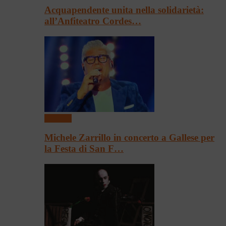
Acquapendente unita nella solidarietà:
all’Anfiteatro Cordes…
Concerti
Michele Zarrillo in concerto a Gallese per
la Festa di San F…