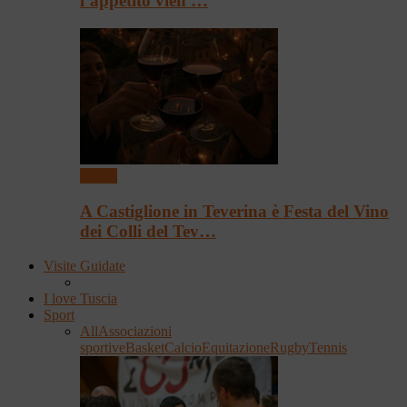
l’appetito vien …
Eventi
A Castiglione in Teverina è Festa del Vino
dei Colli del Tev…
Visite Guidate
I love Tuscia
Sport
All
Associazioni
sportive
Basket
Calcio
Equitazione
Rugby
Tennis