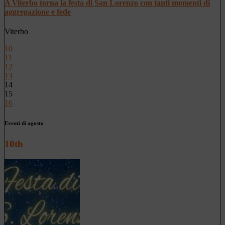
A Viterbo torna la festa di San Lorenzo con tanti momenti di
aggregazione e fede
Viterbo
10
11
12
13
14
15
16
Eventi di agosto
10th