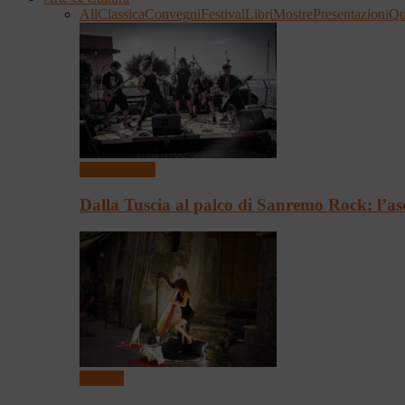
All
Classica
Convegni
Festival
Libri
Mostre
Presentazioni
Qu
Presentazioni
Dalla Tuscia al palco di Sanremo Rock: l’as
Festival