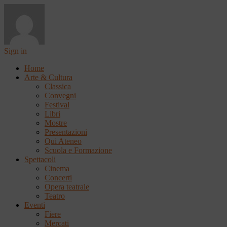
Sign in
Home
Arte & Cultura
Classica
Convegni
Festival
Libri
Mostre
Presentazioni
Qui Ateneo
Scuola e Formazione
Spettacoli
Cinema
Concerti
Opera teatrale
Teatro
Eventi
Fiere
Mercati