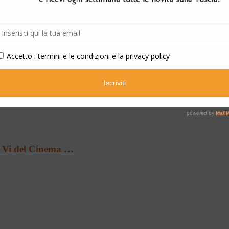
…
Le Vi del Cinema …