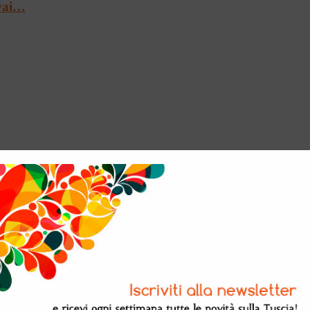
Twai…
e a Palazzo Farnes…