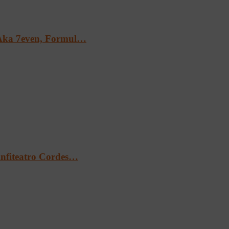
Aka 7even, Formul…
’Anfiteatro Cordes…