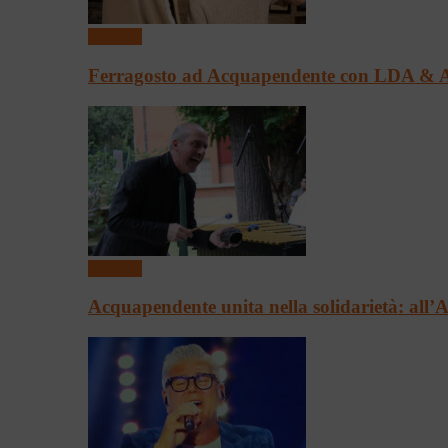
Concerti
Ferragosto ad Acquapendente con LDA & 
Concerti
Acquapendente unita nella solidarietà: all