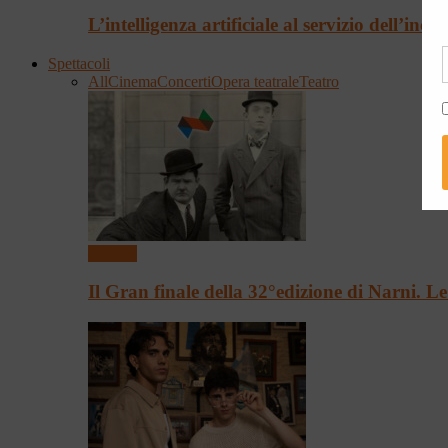
L’intelligenza artificiale al servizio dell’incl
Spettacoli
All
Cinema
Concerti
Opera teatrale
Teatro
Cinema
Il Gran finale della 32°edizione di Narni. 