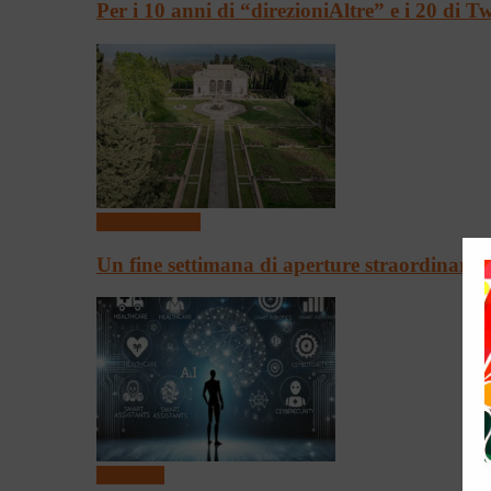
Per i 10 anni di “direzioniAltre” e i 20 di 
Arte & Cultura
Un fine settimana di aperture straordinari
Convegni