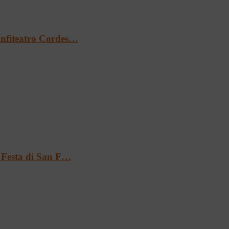
’Anfiteatro Cordes…
a Festa di San F…