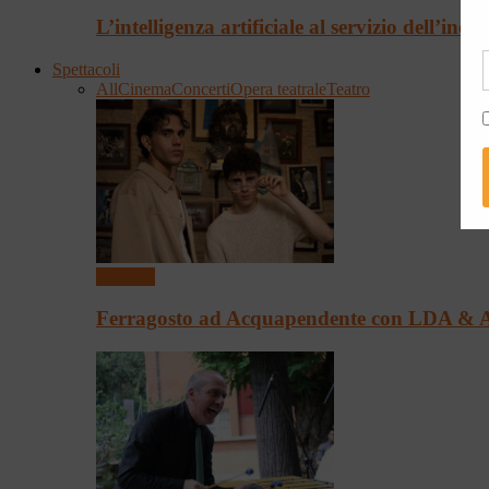
L’intelligenza artificiale al servizio dell’incl
Spettacoli
All
Cinema
Concerti
Opera teatrale
Teatro
Concerti
Ferragosto ad Acquapendente con LDA & 