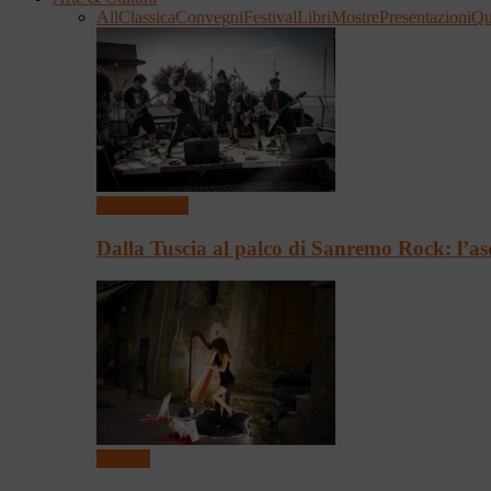
All
Classica
Convegni
Festival
Libri
Mostre
Presentazioni
Qu
Presentazioni
Dalla Tuscia al palco di Sanremo Rock: l’as
Festival