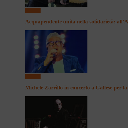
Concerti
Acquapendente unita nella solidarietà: all
Concerti
Michele Zarrillo in concerto a Gallese per l