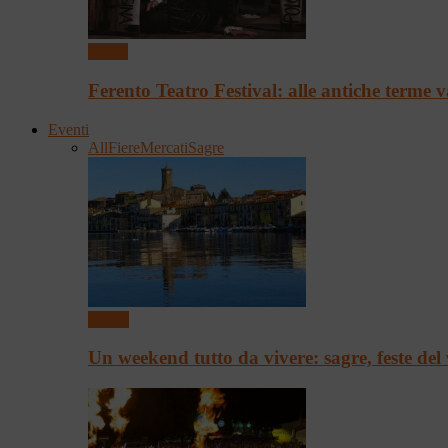
Teatro
Ferento Teatro Festival: alle antiche terme
Eventi
All
Fiere
Mercati
Sagre
Eventi
Un weekend tutto da vivere: sagre, feste del