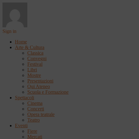
Sign in
Home
Arte & Cultura
Classica
Convegni
Festival
Libri
Mostre
Presentazioni
Qui Ateneo
Scuola e Formazione
Spettacoli
Cinema
Concerti
Opera teatrale
Teatro
Eventi
Fiere
Mercati