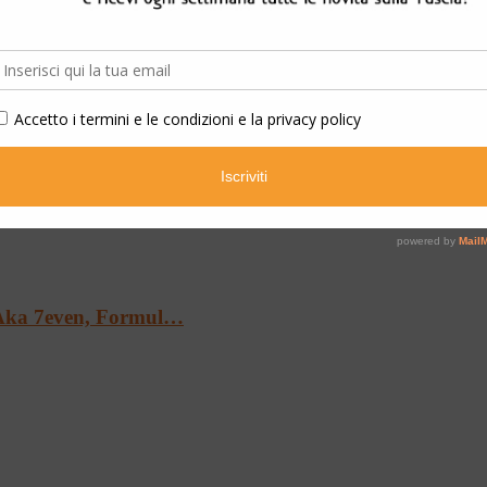
…
Aka 7even, Formul…