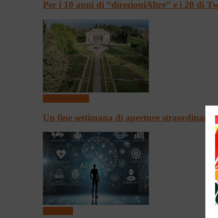
Per i 10 anni di “direzioniAltre” e i 20 di 
Arte & Cultura
Un fine settimana di aperture straordinari
Convegni