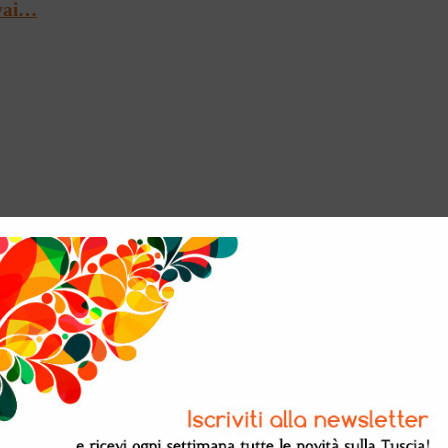
Twai…
e a Palazzo Farnes…