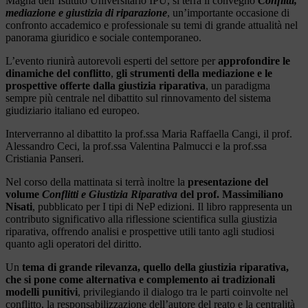
Magna dell’Istituto Universitario IPU, si terrà il convegno
Conflitti,
mediazione e giustizia di riparazione
, un’importante occasione di
confronto accademico e professionale su temi di grande attualità nel
panorama giuridico e sociale contemporaneo.
L’evento riunirà autorevoli esperti del settore per
approfondire le
dinamiche del conflitto
,
gli strumenti della mediazione e le
prospettive offerte dalla giustizia riparativa
, un paradigma
sempre più centrale nel dibattito sul rinnovamento del sistema
giudiziario italiano ed europeo.
Interverranno al dibattito la prof.ssa Maria Raffaella Cangi, il prof.
Alessandro Ceci, la prof.ssa Valentina Palmucci e la prof.ssa
Cristiania Panseri.
Nel corso della mattinata si terrà inoltre la
presentazione del
volume
Conflitti e Giustizia Riparativa
del prof. Massimiliano
Nisati
, pubblicato per I tipi di NeP edizioni. Il libro rappresenta un
contributo significativo alla riflessione scientifica sulla giustizia
riparativa, offrendo analisi e prospettive utili tanto agli studiosi
quanto agli operatori del diritto.
Un
tema di grande rilevanza, quello della giustizia riparativa,
che si pone come alternativa e complemento ai tradizionali
modelli punitivi
, privilegiando il dialogo tra le parti coinvolte nel
conflitto, la responsabilizzazione dell’autore del reato e la centralità