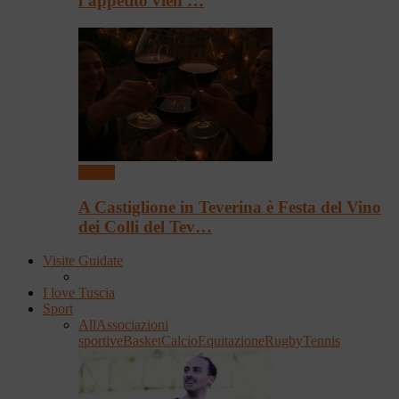
l’appetito vien …
Eventi
A Castiglione in Teverina è Festa del Vino
dei Colli del Tev…
Visite Guidate
I love Tuscia
Sport
All
Associazioni
sportive
Basket
Calcio
Equitazione
Rugby
Tennis