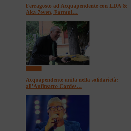
Ferragosto ad Acquapendente con LDA &
Aka 7even, Formul…
Concerti
Acquapendente unita nella solidarietà:
all’Anfiteatro Cordes…