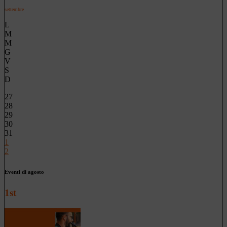
settembre
L
M
M
G
V
S
D
27
28
29
30
31
1
2
Eventi di agosto
1st