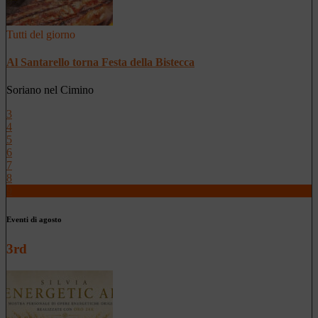
Tutti del giorno
Al Santarello torna Festa della Bistecca
Soriano nel Cimino
3
4
5
6
7
8
9
Eventi di agosto
3rd