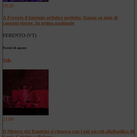
19:30
A Ferento il binomio artistico perfetto: Danza su note di
canzoni eterne. In prima nazionale
FERENTO (VT)
Eventi di agosto
5th
21:00
Il Mistero dei Bambini si rinnova con i più piccoli allaBasilica di
Santa Cristina a Bolsena