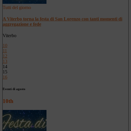
Tutti del giorno
A Viterbo torna la festa di San Lorenzo con tanti momenti di
aggregazione e fede
Viterbo
10
11
12
13
14
15
16
Eventi di agosto
10th