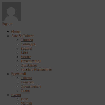
Sign in
Home
Arte & Cultura
Classica
Convegni
Festival
Libri
Mostre
Presentazioni
Qui Ateneo
Scuola e Formazione
Spettacoli
Cinema
Concerti
Opera teatrale
Teatro
Eventi
Fiere
Mercati