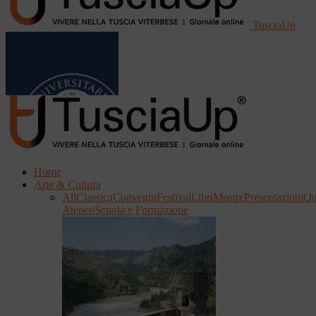
TusciaUp
Home
Arte & Cultura
All
Classica
Convegni
Festival
Libri
Mostre
Presentazioni
Qu
Ateneo
Scuola e Formazione