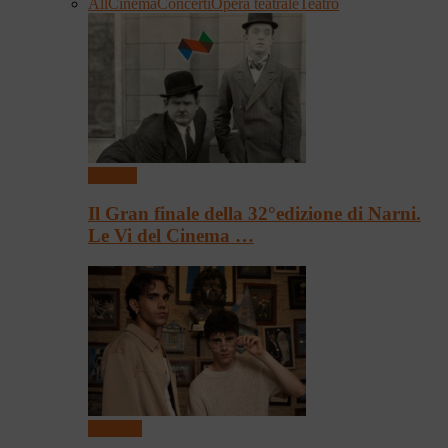
All
Cinema
Concerti
Opera teatrale
Teatro
Cinema
Il Gran finale della 32°edizione di Narni.
Le Vi del Cinema …
Concerti